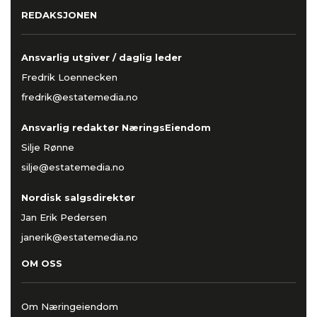
REDAKSJONEN
Ansvarlig utgiver / daglig leder
Fredrik Loennecken
fredrik@estatemedia.no
Ansvarlig redaktør NæringsEiendom
Silje Rønne
silje@estatemedia.no
Nordisk salgsdirektør
Jan Erik Pedersen
janerik@estatemedia.no
OM OSS
Om Næringeiendom