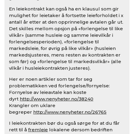
En leiekontrakt kan også ha en klausul som gir
mulighet for leietaker å fortsette leieforholdet i x
antall år etter at den opprinnelige avtalen går ut.
Det skilles mellom opsjon på «forlengelse til like
vilkår» (samme husleie og samme leievilkår i
forlengelsesperioden), «forlengelse til
markedsleie, for øvrig på like vilkår» (husleien
markedsjusteres, mens resten av kontrakten er
som før) og «forlengelse til markedsvilkår» (alle
vilkår i husleiekontrakten justeres).
Her er noen artikler som tar for seg
problematikken ved forlengelse/fornyelse:
Fornyelse av leieavtale kan koste
dyrt
http://www.nenyheter.no/38240
Krangler om uklare
begreper
http://www.nenyheter.no/26765
I leiekontrakten bør du også sørge for at du får
rett til å
fremleie
lokalene dersom bedriften