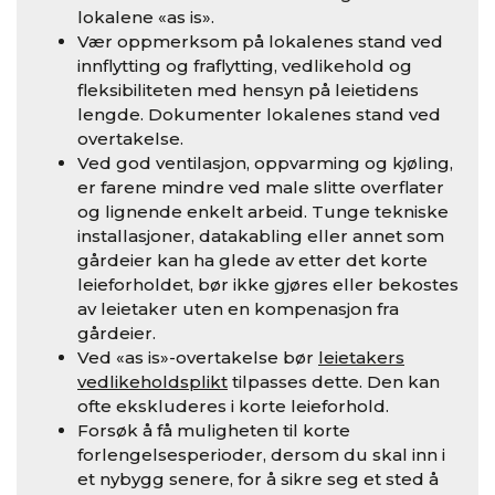
lokalene «as is».
Vær oppmerksom på lokalenes stand ved
innflytting og fraflytting, vedlikehold og
fleksibiliteten med hensyn på leietidens
lengde. Dokumenter lokalenes stand ved
overtakelse.
Ved god ventilasjon, oppvarming og kjøling,
er farene mindre ved male slitte overflater
og lignende enkelt arbeid. Tunge tekniske
installasjoner, datakabling eller annet som
gårdeier kan ha glede av etter det korte
leieforholdet, bør ikke gjøres eller bekostes
av leietaker uten en kompenasjon fra
gårdeier.
Ved «as is»-overtakelse bør
leietakers
vedlikeholdsplikt
tilpasses dette. Den kan
ofte ekskluderes i korte leieforhold.
Forsøk å få muligheten til korte
forlengelsesperioder, dersom du skal inn i
et nybygg senere, for å sikre seg et sted å