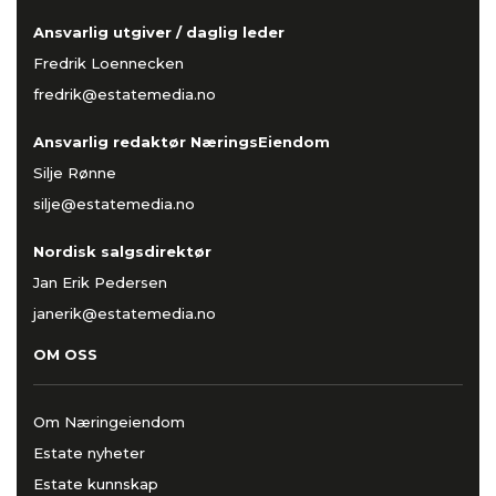
Ansvarlig utgiver / daglig leder
Fredrik Loennecken
fredrik@estatemedia.no
Ansvarlig redaktør NæringsEiendom
Silje Rønne
silje@estatemedia.no
Nordisk salgsdirektør
Jan Erik Pedersen
janerik@estatemedia.no
OM OSS
Om Næringeiendom
Estate nyheter
Estate kunnskap