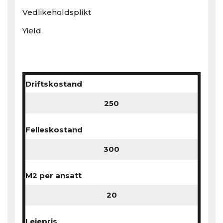
Vedlikeholdsplikt
Yield
Driftskostand
Felleskostand
M2 per ansatt
Leiepris