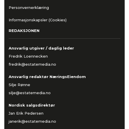
Personvernerklæring
Informasjonskapsler (Cookies)
REDAKSJONEN
Ansvarlig utgiver / daglig leder
Fredrik Loennecken
fredrik@estatemedia.no
Ansvarlig redaktør NæringsEiendom
Silje Rønne
silje@estatemedia.no
Nordisk salgsdirektør
Jan Erik Pedersen
janerik@estatemedia.no