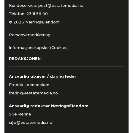
Kundeservice:
post@estatemedia.no
Telefon:
23 11 56 00
© 2026 NæringsEiendom
Personvernerklæring
Informasjonskapsler (Cookies)
REDAKSJONEN
Ansvarlig utgiver / daglig leder
Fredrik Loennecken
fredrik@estatemedia.no
Ansvarlig redaktør NæringsEiendom
Silje Rønne
silje@estatemedia.no