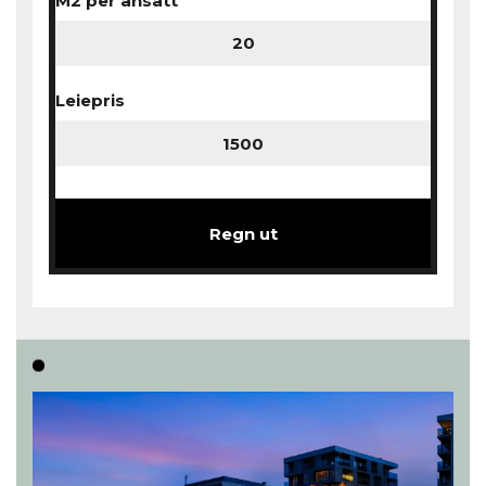
M2 per ansatt
Leiepris