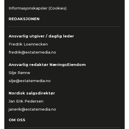
Informasjonskapsler (Cookies)
REDAKSJONEN
Ansvarlig utgiver / daglig leder
Fredrik Loennecken
fredrik@estatemedia.no
Ansvarlig redaktør NæringsEiendom
Silje Rønne
silje@estatemedia.no
Nordisk salgsdirektør
Jan Erik Pedersen
janerik@estatemedia.no
OM OSS