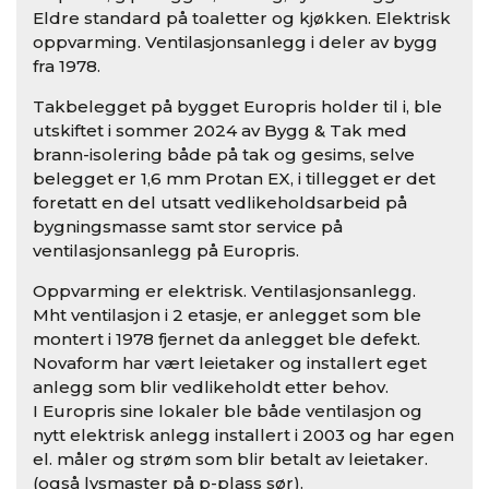
Eldre standard på toaletter og kjøkken. Elektrisk
oppvarming. Ventilasjonsanlegg i deler av bygg
fra 1978.
Takbelegget på bygget Europris holder til i, ble
utskiftet i sommer 2024 av Bygg & Tak med
brann-isolering både på tak og gesims, selve
belegget er 1,6 mm Protan EX, i tillegget er det
foretatt en del utsatt vedlikeholdsarbeid på
bygningsmasse samt stor service på
ventilasjonsanlegg på Europris.
Oppvarming er elektrisk. Ventilasjonsanlegg.
Mht ventilasjon i 2 etasje, er anlegget som ble
montert i 1978 fjernet da anlegget ble defekt.
Novaform har vært leietaker og installert eget
anlegg som blir vedlikeholdt etter behov.
I Europris sine lokaler ble både ventilasjon og
nytt elektrisk anlegg installert i 2003 og har egen
el. måler og strøm som blir betalt av leietaker.
(også lysmaster på p-plass sør).