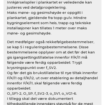
Innkjørselspiler i plankartet er veiledende kan
justeres ved detaljprosjektering.
Maks møne- og gesimshøyde er oppgitt i
plankartet, gjeldende fra topp gulv. Mindre
bygningselement som heis, trapp og tekniske
installasjoner kan tillates 1 meter over maks
møne- og gesimshøyde.
Det medfølger også rekkefølgebestemmelser,
se kap 5 i reguleringsbestemmelsene. Disse
bestemmelsene opplyser om at det før det kan
gis igangsettingstillatelse innenfor F/K/I1 må
følgende være ferdig opparbeidet: Trygt
krysningspunkt over f_SV2.
Og før det gis brukstillatelse til nye tiltak innenfor
F/K/I1 og F/K/I2, ut over etablering av detaljhandel
innenfor F/K/I1, skal følgende være ferdig
opparbeidet:
O_SF1-2, O_SP, f_SV2-3, o_SV1, o_VG1-6.
I tillegg skal det være dokumentert
tilfredsstillende innendørs støynivå for de mest