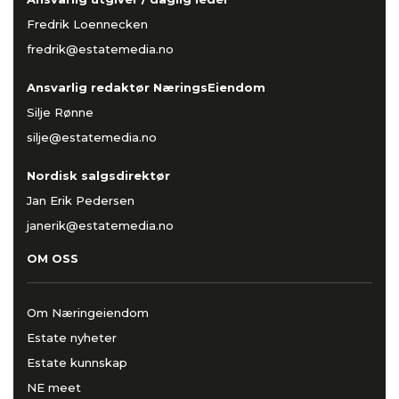
Fredrik Loennecken
fredrik@estatemedia.no
Ansvarlig redaktør NæringsEiendom
Silje Rønne
silje@estatemedia.no
Nordisk salgsdirektør
Jan Erik Pedersen
janerik@estatemedia.no
OM OSS
Om Næringeiendom
Estate nyheter
Estate kunnskap
NE meet