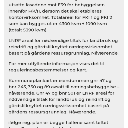
utsatte fasadene mot E39 for bebyggelsen
innenfor F/K/I1, dersom det skal etableres
kontorvirksomhet. Totalareal for FKI 1 og FKI 2
som kan bygges ut er 4300 kvm + 1090 kvm
(totalt 5390 kvm).
LNRF areal for nødvendige tiltak for landbruk og
reindrift og gårdstilknyttet næringsvirksomhet
basert på gårdens ressursgrunnlag, Nåværende.
For mer utfyllende informasjon vises det til
reguleringsbestemmelser og kart.
Kommuneplankart er eiendommen gnr 47 og
bnr 243, 350 og 89 avsatt til næringsbebyggelse –
nåværende. Gnr 47 og bnr 501 er LNRF areal for
nødvendige tiltak for landbruk og reindrift og
gårdstilknyttet næringsvirksomhet basert på
gårdens ressursgrunnlag, Nåværende.
ifølge reg. plan er begge hallene samt teltet