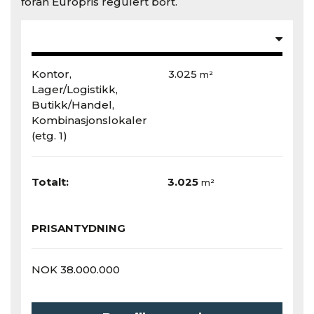
foran Europris regulert bort.
Kontor,
3.025
m²
Lager/Logistikk,
Butikk/Handel,
Kombinasjonslokaler
(etg. 1)
Totalt:
3.025
m²
PRISANTYDNING
NOK 38.000.000