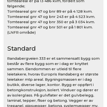
tomteareal er på 13 486 kvm, fordelt som
følgende;
Tomteareal gnr 47 og bnr 89 er på 4 128 kvm.
Tomteareal gnr 47 og bnr 243 er på 4 523 kvm.
Tomteareal gnr 47 og bnr 350 er på 3 034 kvm.
Tomteareal gnr 47 og bnr 501 er på 1 801 kvm.
(LNFR område)
Standard
Randabergveien 333 er et sammensatt bygg som
består av flere bygg som er i dag er knyttet
sammen. Eiendommen er utleid til flere
leietakere, hvorav Europris Randaberg er største
leietaker mtp areal. Bygningsmassen er i dag
butikk, diverse lager, kontor. Bygg er oppført i
betongkonstruksjon, isolert. Vinduer og dører er
av isolerglass. På gulvflater er det gulvbelegg,
laminat, tepper, fliser og betong. Vegger er av
trepanel, gipsvegger, betong, systemvegger mv.