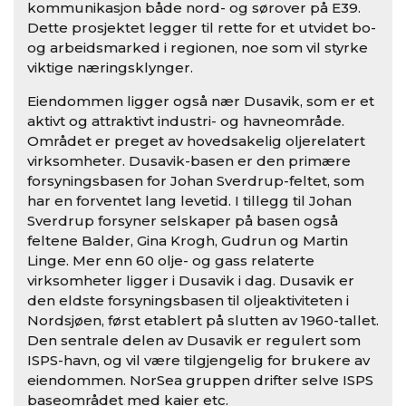
kommunikasjon både nord- og sørover på E39.
Dette prosjektet legger til rette for et utvidet bo-
og arbeidsmarked i regionen, noe som vil styrke
viktige næringsklynger.
Eiendommen ligger også nær Dusavik, som er et
aktivt og attraktivt industri- og havneområde.
Området er preget av hovedsakelig oljerelatert
virksomheter. Dusavik-basen er den primære
forsyningsbasen for Johan Sverdrup-feltet, som
har en forventet lang levetid. I tillegg til Johan
Sverdrup forsyner selskaper på basen også
feltene Balder, Gina Krogh, Gudrun og Martin
Linge. Mer enn 60 olje- og gass relaterte
virksomheter ligger i Dusavik i dag. Dusavik er
den eldste forsyningsbasen til oljeaktiviteten i
Nordsjøen, først etablert på slutten av 1960-tallet.
Den sentrale delen av Dusavik er regulert som
ISPS-havn, og vil være tilgjengelig for brukere av
eiendommen. NorSea gruppen drifter selve ISPS
baseområdet med kaier etc.