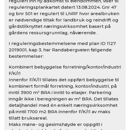
regulert inn ny adkomst til eiendommen, viser til
reguleringsplankartet datert 13.08.2024. Gnr 47
og bnr 501 er regulert til LNRF hvor arealbruken
er nødvendige tiltak for landbruk og reindrift og
gårdstilknyttet næringsvirksomhet basert på
gårdens ressursgrunnlag, nåværende.
I reguleringsbestemmelsene med plan ID 1127
2019001, kap 3, har Randabergveien følgende
bestemmelser:
Kombinert bebyggelse forretning/kontor/industri
F/K/I1
Innenfor F/K/I1 tillates det oppført bebyggelse til
kombinert formål forretning, kontor/industri, på
inntil 3900 m² BRA i inntil to etasjer. Parkering
inngår ikke i beregningen av m² BRA. Det tillates
detaljhandel med én enkelt næringsvirksomhet
på inntil 1700 m2 BRA innenfor F/K/I1 av maks
tillatt bruksareal.
Maks møne- og gesimshøyde er oppgitt i