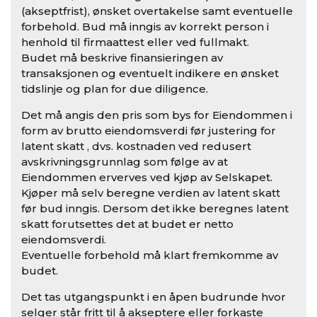
(akseptfrist), ønsket overtakelse samt eventuelle
forbehold. Bud må inngis av korrekt person i
henhold til firmaattest eller ved fullmakt.
Budet må beskrive finansieringen av
transaksjonen og eventuelt indikere en ønsket
tidslinje og plan for due diligence.
Det må angis den pris som bys for Eiendommen i
form av brutto eiendomsverdi før justering for
latent skatt , dvs. kostnaden ved redusert
avskrivningsgrunnlag som følge av at
Eiendommen erverves ved kjøp av Selskapet.
Kjøper må selv beregne verdien av latent skatt
før bud inngis. Dersom det ikke beregnes latent
skatt forutsettes det at budet er netto
eiendomsverdi.
Eventuelle forbehold må klart fremkomme av
budet.
Det tas utgangspunkt i en åpen budrunde hvor
selger står fritt til å akseptere eller forkaste