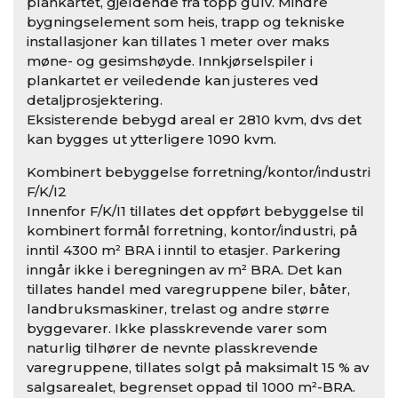
plankartet, gjeldende fra topp gulv. Mindre
bygningselement som heis, trapp og tekniske
installasjoner kan tillates 1 meter over maks
møne- og gesimshøyde. Innkjørselspiler i
plankartet er veiledende kan justeres ved
detaljprosjektering.
Eksisterende bebygd areal er 2810 kvm, dvs det
kan bygges ut ytterligere 1090 kvm.
Kombinert bebyggelse forretning/kontor/industri
F/K/I2
Innenfor F/K/I1 tillates det oppført bebyggelse til
kombinert formål forretning, kontor/industri, på
inntil 4300 m² BRA i inntil to etasjer. Parkering
inngår ikke i beregningen av m² BRA. Det kan
tillates handel med varegruppene biler, båter,
landbruksmaskiner, trelast og andre større
byggevarer. Ikke plasskrevende varer som
naturlig tilhører de nevnte plasskrevende
varegruppene, tillates solgt på maksimalt 15 % av
salgsarealet, begrenset oppad til 1000 m²-BRA.