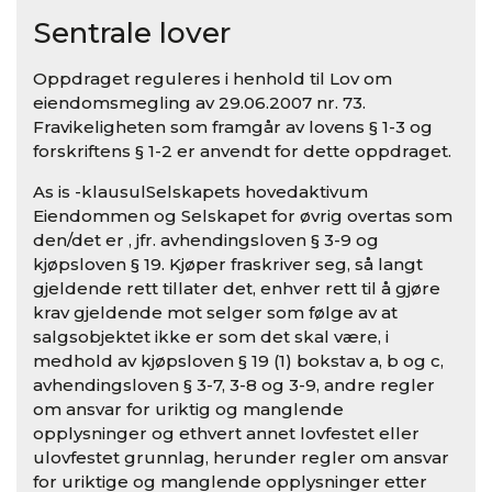
Sentrale lover
Oppdraget reguleres i henhold til Lov om
eiendomsmegling av 29.06.2007 nr. 73.
Fravikeligheten som framgår av lovens § 1-3 og
forskriftens § 1-2 er anvendt for dette oppdraget.
As is -klausulSelskapets hovedaktivum
Eiendommen og Selskapet for øvrig overtas som
den/det er , jfr. avhendingsloven § 3-9 og
kjøpsloven § 19. Kjøper fraskriver seg, så langt
gjeldende rett tillater det, enhver rett til å gjøre
krav gjeldende mot selger som følge av at
salgsobjektet ikke er som det skal være, i
medhold av kjøpsloven § 19 (1) bokstav a, b og c,
avhendingsloven § 3-7, 3-8 og 3-9, andre regler
om ansvar for uriktig og manglende
opplysninger og ethvert annet lovfestet eller
ulovfestet grunnlag, herunder regler om ansvar
for uriktige og manglende opplysninger etter