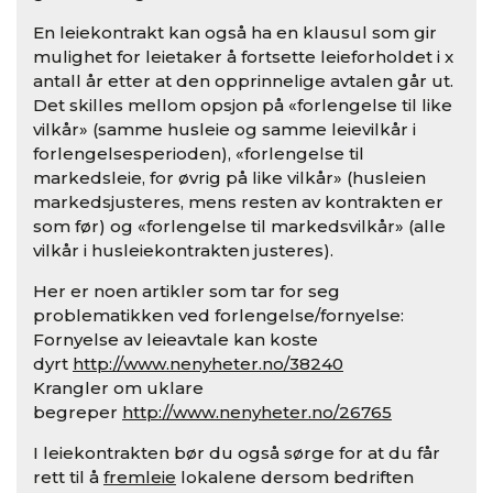
En leiekontrakt kan også ha en klausul som gir
mulighet for leietaker å fortsette leieforholdet i x
antall år etter at den opprinnelige avtalen går ut.
Det skilles mellom opsjon på «forlengelse til like
vilkår» (samme husleie og samme leievilkår i
forlengelsesperioden), «forlengelse til
markedsleie, for øvrig på like vilkår» (husleien
markedsjusteres, mens resten av kontrakten er
som før) og «forlengelse til markedsvilkår» (alle
vilkår i husleiekontrakten justeres).
Her er noen artikler som tar for seg
problematikken ved forlengelse/fornyelse:
Fornyelse av leieavtale kan koste
dyrt
http://www.nenyheter.no/38240
Krangler om uklare
begreper
http://www.nenyheter.no/26765
I leiekontrakten bør du også sørge for at du får
rett til å
fremleie
lokalene dersom bedriften