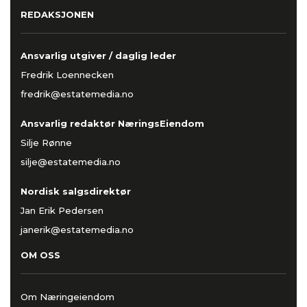
REDAKSJONEN
Ansvarlig utgiver / daglig leder
Fredrik Loennecken
fredrik@estatemedia.no
Ansvarlig redaktør NæringsEiendom
Silje Rønne
silje@estatemedia.no
Nordisk salgsdirektør
Jan Erik Pedersen
janerik@estatemedia.no
OM OSS
Om Næringeiendom