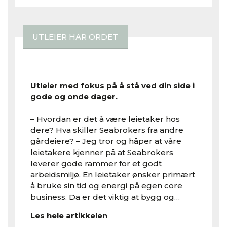
UTLEIER HAR ORDET
Fleksibilitet bør være langt fremme i panna
Utleier med fokus på å stå ved din side i
gode og onde dager.
– Hvordan er det å være leietaker hos
dere? Hva skiller Seabrokers fra andre
gårdeiere? – Jeg tror og håper at våre
leietakere kjenner på at Seabrokers
leverer gode rammer for et godt
arbeidsmiljø. En leietaker ønsker primært
å bruke sin tid og energi på egen core
business. Da er det viktig at bygg og…
Les hele artikkelen