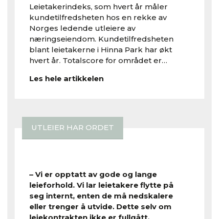
Leietakerindeks, som hvert år måler
kundetilfredsheten hos en rekke av
Norges ledende utleiere av
næringseiendom. Kundetilfredsheten
blant leietakerne i Hinna Park har økt
hvert år. Totalscore for området er…
Les hele artikkelen
UTLEIER HAR ORDET
– Vi er opptatt av gode og lange
leieforhold. Vi lar leietakere flytte på
seg internt, enten de må nedskalere
eller trenger å utvide. Dette selv om
leiekontrakten ikke er fullgått.