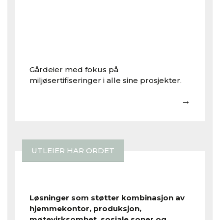
Gårdeier med fokus på
miljøsertifiseringer i alle sine prosjekter.
→
UTLEIER HAR ORDET
Løsninger som støtter kombinasjon av
hjemmekontor, produksjon,
møtevirksomhet, sosiale soner og