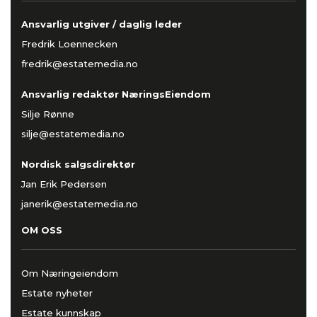
Ansvarlig utgiver / daglig leder
Fredrik Loennecken
fredrik@estatemedia.no
Ansvarlig redaktør NæringsEiendom
Silje Rønne
silje@estatemedia.no
Nordisk salgsdirektør
Jan Erik Pedersen
janerik@estatemedia.no
OM OSS
Om Næringeiendom
Estate nyheter
Estate kunnskap