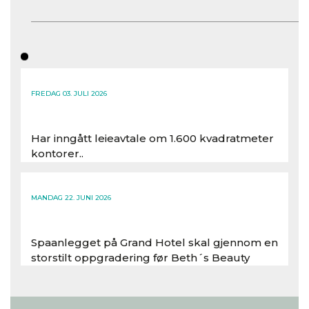
FREDAG 03. JULI 2026
Har inngått leieavtale om 1.600 kvadratmeter
kontorer..
Les hele artikkelen
MANDAG 22. JUNI 2026
Spaanlegget på Grand Hotel skal gjennom en
storstilt oppgradering før Beth´s Beauty
inntar 450 kvadratmeter i desember 2026..
Les hele artikkelen