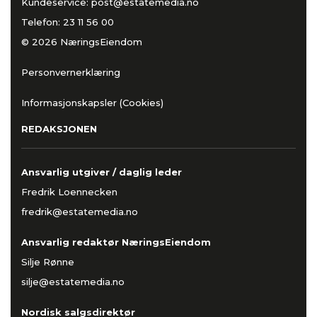
Kundeservice:
post@estatemedia.no
Telefon:
23 11 56 00
© 2026 NæringsEiendom
Personvernerklæring
Informasjonskapsler (Cookies)
REDAKSJONEN
Ansvarlig utgiver / daglig leder
Fredrik Loennecken
fredrik@estatemedia.no
Ansvarlig redaktør NæringsEiendom
Silje Rønne
silje@estatemedia.no
Nordisk salgsdirektør