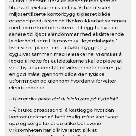
– Ferd Eiendom utvikler eiendommer som er
tilpasset leietakerens behov. Vi har utviklet
miljøsertifiserte kontorbygg tilpasset både
ortopediproduksjon og flyplassikkerhet sammen
med andre kontorbrukere. I tillegg har vi den
senere tid kjøpt eiendommer med eksisterende
leieforhold, som Hieronymus Heyerdalsgate 1,
hvor vi har planer om å utvikle bygget og
bygulvet sammen med leietakerne. Vi ønsker å
legge til rette for at leietakerne skal oppleve at
våre bygg understøtter virksomheten deres på
en god måte, gjennom både den fysiske
utformingen og gjennom hvordan vi forvalter
eiendommene.
– Hva er ditt beste råd til leietakere på flyttefot?
– Å bruke prosessen til å kartlegge hvordan
kontorarealene på best mulig måte kan svare
opp og sørge for at de ulike behovene
virksomheten har blir ivaretatt, slik at