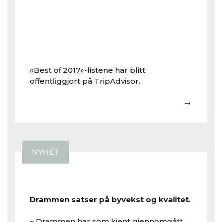
«Best of 2017»-listene har blitt
offentliggjort på TripAdvisor.
→
NYHET
Drammen satser på byvekst og kvalitet.
– Drammen har som kjent gjennomgått