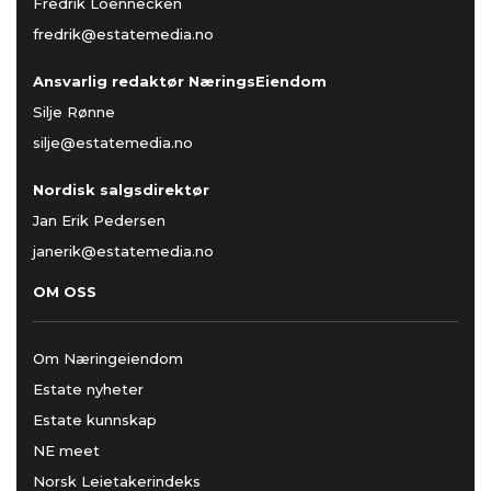
Fredrik Loennecken
fredrik@estatemedia.no
Ansvarlig redaktør NæringsEiendom
Silje Rønne
silje@estatemedia.no
Nordisk salgsdirektør
Jan Erik Pedersen
janerik@estatemedia.no
OM OSS
Om Næringeiendom
Estate nyheter
Estate kunnskap
NE meet
Norsk Leietakerindeks