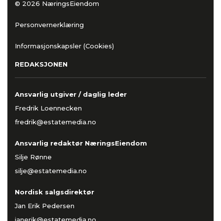
© 2026 NæringsEiendom
Personvernerklæring
Informasjonskapsler (Cookies)
REDAKSJONEN
Ansvarlig utgiver / daglig leder
Fredrik Loennecken
fredrik@estatemedia.no
Ansvarlig redaktør NæringsEiendom
Silje Rønne
silje@estatemedia.no
Nordisk salgsdirektør
Jan Erik Pedersen
janerik@estatemedia.no