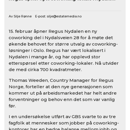
Av Silje Rønne E-post:
silje@estatemedia.no
15. februar åpner Regus Nydalen en ny
coworking del i Nydalsveien 28 for å møte det
økende behovet for større utvalg av coworking-
løsninger i Oslo. Regus har vært lokalisert i
Nydalen i mange år, og har opplevd stor
etterspørsel etter coworking-lokaler. Nå utvider
de med cirka 700 kvadratmeter.
Thomas Weeden, Country Manager for Regus
Norge, forteller at den nye generasjonen som
kommer ut på arbeidsmarkedet har helt andre
forventninger og behov enn det som var vanlig
før.
I en undersøkelse utført av GBS svarte to av tre
fagfolk at mennesker som jobber på coworking-
kontorer har en bedre balanse mellom jobb og