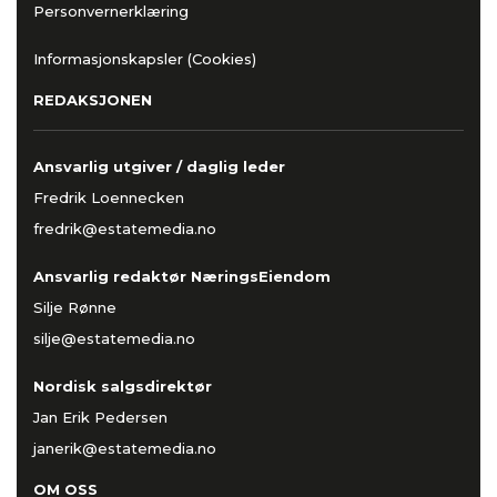
Personvernerklæring
Informasjonskapsler (Cookies)
REDAKSJONEN
Ansvarlig utgiver / daglig leder
Fredrik Loennecken
fredrik@estatemedia.no
Ansvarlig redaktør NæringsEiendom
Silje Rønne
silje@estatemedia.no
Nordisk salgsdirektør
Jan Erik Pedersen
janerik@estatemedia.no
OM OSS