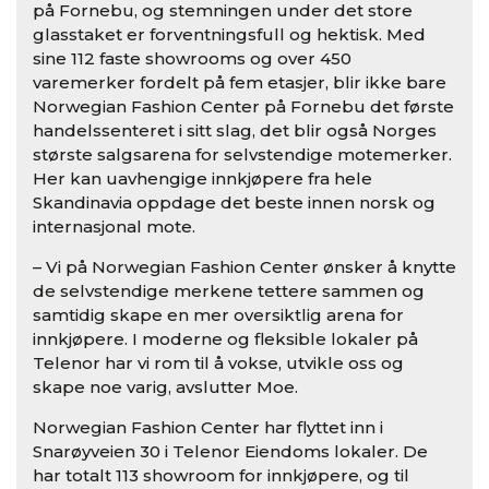
på Fornebu, og stemningen under det store
glasstaket er forventningsfull og hektisk. Med
sine 112 faste showrooms og over 450
varemerker fordelt på fem etasjer, blir ikke bare
Norwegian Fashion Center på Fornebu det første
handelssenteret i sitt slag, det blir også Norges
største salgsarena for selvstendige motemerker.
Her kan uavhengige innkjøpere fra hele
Skandinavia oppdage det beste innen norsk og
internasjonal mote.
– Vi på Norwegian Fashion Center ønsker å knytte
de selvstendige merkene tettere sammen og
samtidig skape en mer oversiktlig arena for
innkjøpere. I moderne og fleksible lokaler på
Telenor har vi rom til å vokse, utvikle oss og
skape noe varig, avslutter Moe.
Norwegian Fashion Center har flyttet inn i
Snarøyveien 30 i Telenor Eiendoms lokaler. De
har totalt 113 showroom for innkjøpere, og til