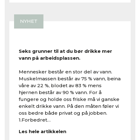
NYHET
Drikk vann på jobben
Seks grunner til at du bør drikke mer
vann på arbeidsplassen.
Mennesker består en stor del av vann.
Muskelmassen består av 75 % vann, beina
våre av 22 %, blodet av 83 % mens
hjernen består av 90 % vann. For å
fungere og holde oss friske må vi ganske
enkelt drikke vann. På den måten føler vi
oss bedre både privat og på jobben.
1.Forbedret…
Les hele artikkelen