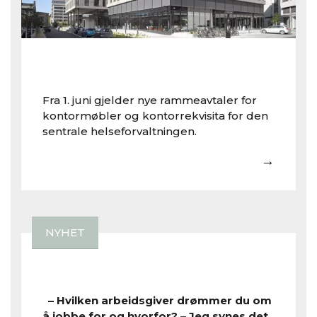
Fra 1. juni gjelder nye rammeavtaler for
kontormøbler og kontorrekvisita for den
sentrale helseforvaltningen.
→
NYHET
– Hvilken arbeidsgiver drømmer du om
å jobbe for og hvorfor? – Jeg synes det