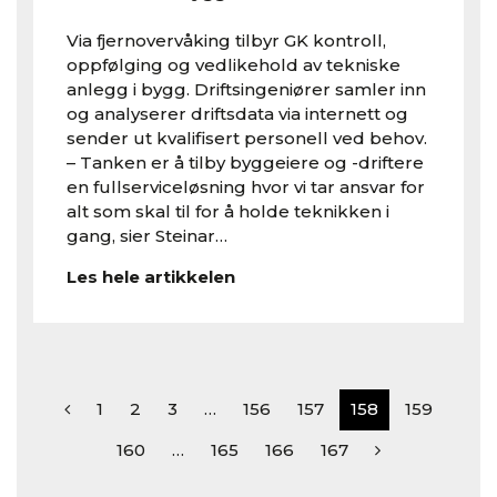
Via fjernovervåking tilbyr GK kontroll,
oppfølging og vedlikehold av tekniske
anlegg i bygg. Driftsingeniører samler inn
og analyserer driftsdata via internett og
sender ut kvalifisert personell ved behov.
– Tanken er å tilby byggeiere og -driftere
en fullserviceløsning hvor vi tar ansvar for
alt som skal til for å holde teknikken i
gang, sier Steinar…
Les hele artikkelen
1
2
3
…
156
157
158
159
160
…
165
166
167