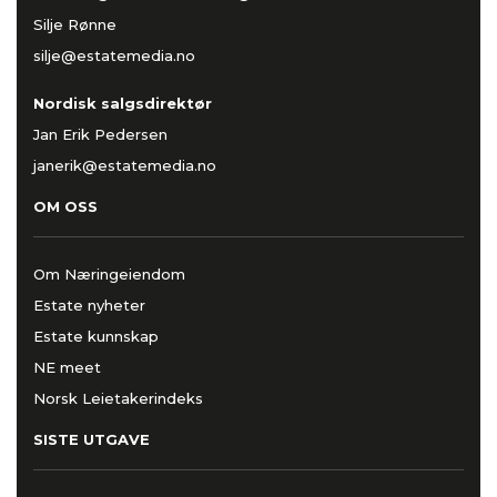
Silje Rønne
silje@estatemedia.no
Nordisk salgsdirektør
Jan Erik Pedersen
janerik@estatemedia.no
OM OSS
Om Næringeiendom
Estate nyheter
Estate kunnskap
NE meet
Norsk Leietakerindeks
SISTE UTGAVE