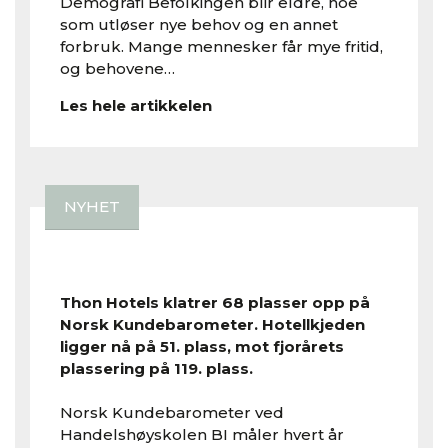
Demografi Befolkingen blir eldre, noe
som utløser nye behov og en annet
forbruk. Mange mennesker får mye fritid,
og behovene…
Les hele artikkelen
NYHET
Thon Hotels gjør et kjempebyks på Norsk Kundebarometer
Thon Hotels klatrer 68 plasser opp på
Norsk Kundebarometer. Hotellkjeden
ligger nå på 51. plass, mot fjorårets
plassering på 119. plass.
Norsk Kundebarometer ved
Handelshøyskolen BI måler hvert år