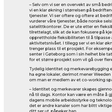
– Selv om vi ser en overvekt av små bedri
vi en klar økning i størrelsen på bedrift
tjenester. Vi ser oftere og oftere at bedri
vurderer våre tjenester, både norske sel
satelittkontorer. De er ute etter en fleksi
tilrettelagt, slik at de kan fokusere på 
opprettholde fleksibiliteten til å tilpasse
aktivitetsnivået. I tillegg ser vi en klar 
trenger plass til et prosjekt. For eksempe
senter i Gøteborg som i sin helhet ble tat
for et større prosjekt som vil gå over flere
Tydelig identitet og merkevarebygging e
ha egne lokaler, derimot mener Weeden at
om man er medlem av et co-working space
– Identitet og merkevarer skapes gjenn
nå til dags. Kontor kan være en måte å 
dagens mobile arbeidsstyrke og teknolo
det er andre kanaler som har blitt vikti
ditt ser ut, påpeker han.