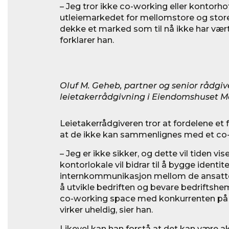
– Jeg tror ikke co-working eller kontorhote
utleiemarkedet for mellomstore og store 
dekke et marked som til nå ikke har vært 
forklarer han.
Oluf M. Geheb, partner og senior rådgive
leietakerrådgivning i Eiendomshuset Ma
Leietakerrådgiveren tror at fordelene et fe
at de ikke kan sammenlignes med et co
– Jeg er ikke sikker, og dette vil tiden vi
kontorlokale vil bidrar til å bygge ident
internkommunikasjon mellom de ansatte
å utvikle bedriften og bevare bedriftshem
co-working space med konkurrenten på 
virker uheldig, sier han.
Likevel kan han forstå at det kan være ak