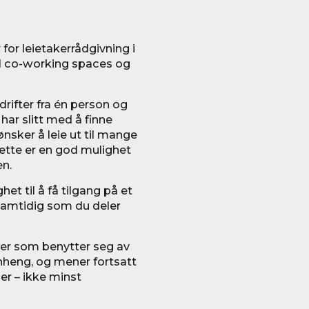
for leietakerrådgivning i
il co-working spaces og
drifter fra én person og
 har slitt med å finne
nsker å leie ut til mange
 dette er en god mulighet
en.
et til å få tilgang på et
 samtidig som du deler
fter som benytter seg av
nheng, og mener fortsatt
er – ikke minst