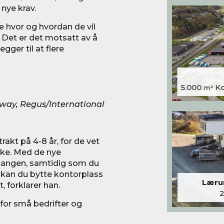
nye krav.
be hvor og hvordan de vil
. Det er det motsatt av å
egger til at flere
5.000
Kon
m²
ay, Regus/International
rakt på 4-8 år, for de vet
inke. Med de nye
 gangen, samtidig som du
g kan du bytte kontorplass
Lærum
 forklarer han.
for små bedrifter og