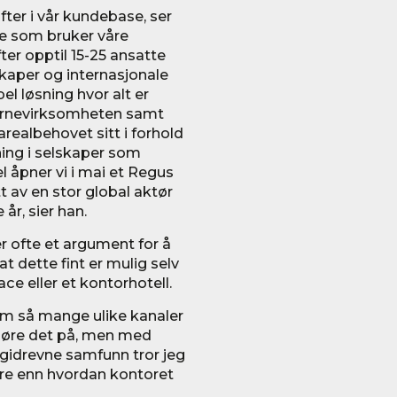
fter i vår kundebase, ser
ene som bruker våre
fter opptil 15-25 ansatte
skaper og internasjonale
bel løsning hvor alt er
kjernevirksomheten samt
 arealbehovet sitt i forhold
økning i selskaper som
l åpner vi i mai et Regus
t av en stor global aktør
 år, sier han.
r ofte et argument for å
 dette fint er mulig selv
 eller et kontorhotell.
om så mange ulike kanaler
gjøre det på, men med
gidrevne samfunn tror jeg
gere enn hvordan kontoret