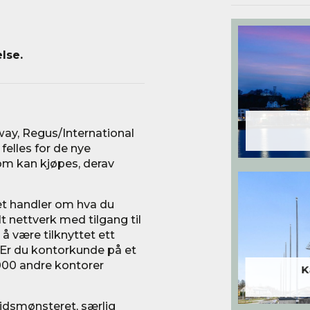
lse.
y, Regus/International
elles for de nye
som kan kjøpes, derav
t handler om hva du
t nettverk med tilgang til
 å være tilknyttet ett
«Er du kontorkunde på et
3.000 andre kontorer
K
eidsmønsteret, særlig