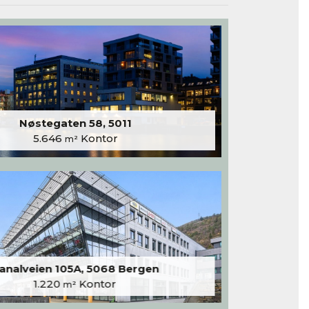
Nøstegaten 58, 5011
5.646
Kontor
m²
analveien 105A, 5068 Bergen
1.220
Kontor
m²