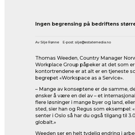
Ingen begrensing på bedriftens større
Av Silje Rønne E-post:
silje@estatemedia.no
Thomas Weeden, Country Manager Norwa
Workplace Group påpeker at det som er f
kontortrendene er at alt er en tjeneste 
begrepet «Workspace as a Service».
– Mange av konseptene er de samme, de
ønsker å være en del av – et internasjonal
flere løsninger i mange byer og land, eller
sted, sier han og Regus som eksempel: 
senter i Oslo så har du også tilgang til 
globalt.»
Weeden ser en helt tydelig endring i arb