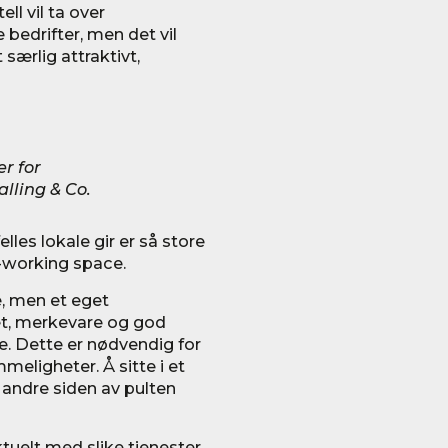
ll vil ta over
bedrifter, men det vil
særlig attraktivt,
r for
lling & Co.
lles lokale gir er så store
-working space.
se, men et eget
itet, merkevare og god
. Dette er nødvendig for
meligheter. Å sitte i et
andre siden av pulten
tuelt med slike tjenester