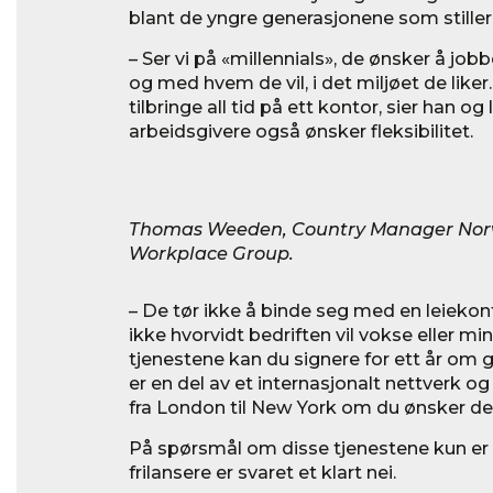
blant de yngre generasjonene som stiller 
– Ser vi på «millennials», de ønsker å job
og med hvem de vil, i det miljøet de liker
tilbringe all tid på ett kontor, sier han og l
arbeidsgivere også ønsker fleksibilitet.
Thomas Weeden, Country Manager Norw
Workplace Group.
– De tør ikke å binde seg med en leiekont
ikke hvorvidt bedriften vil vokse eller m
tjenestene kan du signere for ett år om
er en del av et internasjonalt nettverk o
fra London til New York om du ønsker det,
På spørsmål om disse tjenestene kun er 
frilansere er svaret et klart nei.