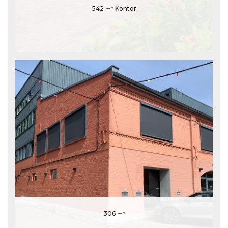
542
Kontor
m²
306
m²