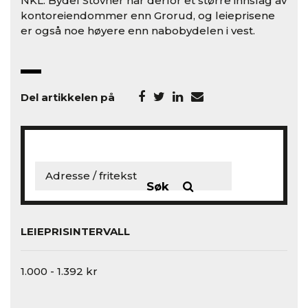
NKL. Bydel Stovner har derfor et større innslag av
kontoreiendommer enn Grorud, og leieprisene
er også noe høyere enn nabobydelen i vest.
Del artikkelen på
Søk
LEIEPRISINTERVALL
1.000 - 1.392 kr