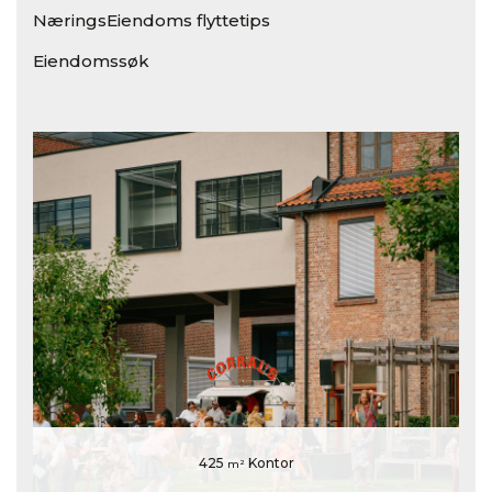
NæringsEiendoms flyttetips
Eiendomssøk
425
Kontor
m²