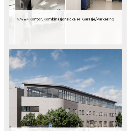
474
Kontor, Kombinasjonslokaler, Garasje/Parkering
m²
Kabelgata 37E, 0581 Oslo