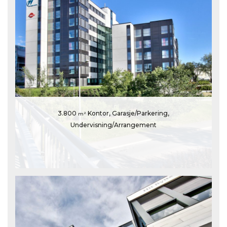
3.800
Kontor, Garasje/Parkering,
m²
Undervisning/Arrangement
Kabelgata 2, 0581 Oslo