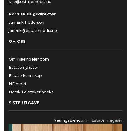
silje@estatemedia.no
Nordisk salgsdirektør
Jan Erik Pedersen
janerik@estatemedia.no
OM OSS
Om Næringeiendom
Estate nyheter
Estate kunnskap
NE meet
Norsk Leietakerindeks
SISTE UTGAVE
NæringsEiendom
Estate magasin