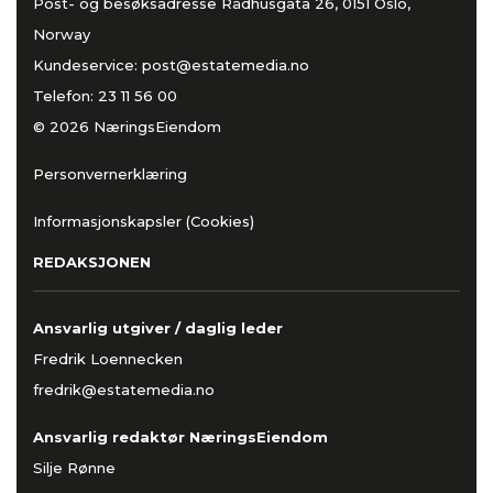
Post- og besøksadresse Rådhusgata 26, 0151 Oslo,
Norway
Kundeservice:
post@estatemedia.no
Telefon:
23 11 56 00
© 2026 NæringsEiendom
Personvernerklæring
Informasjonskapsler (Cookies)
REDAKSJONEN
Ansvarlig utgiver / daglig leder
Fredrik Loennecken
fredrik@estatemedia.no
Ansvarlig redaktør NæringsEiendom
Silje Rønne