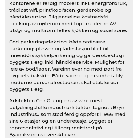
Kontorene er ferdig møblert, inkl. energiforbruk,
trådløst wifi, print/kopi/scan, garderobe og
håndkleservice. Tilgjengelige kostnadsfri
booking av møterom med toppmoderne AV
utstyr og multirom, felles kjøkken og sosial sone.
God parkeringsdekning, både ordinære
parkeringsplasser og ladestasjon til el bil.
Innendørs sykkelparkering og garderobe/dusj i
byggets 1. etg. inkl. håndkleservice. Mulighet for
leie av bod/lager. Vareinnlevering med port fra
byggets bakside. Både vare- og personheis. Ny
moderne personalrestaurant skal etableres i
byggets 1. etg.
Arkitekten Geir Grung, en av våre mest
betydningsfulle industriarkitekter, tegnet «Bryn
Industrihus» som stod ferdig oppført i 1966 med
sine 6 etasjer og en underetasje. Bygget er
representativt og i tillegg registrert på
Byantikvarens oversikt over