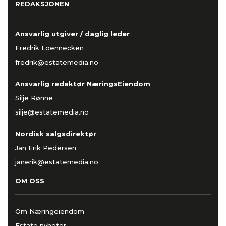
REDAKSJONEN
Ansvarlig utgiver / daglig leder
Fredrik Loennecken
fredrik@estatemedia.no
Ansvarlig redaktør NæringsEiendom
Silje Rønne
silje@estatemedia.no
Nordisk salgsdirektør
Jan Erik Pedersen
janerik@estatemedia.no
OM OSS
Om Næringeiendom
Estate nyheter