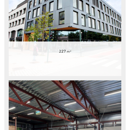
227
m²