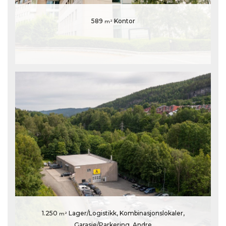
589
Kontor
m²
1.250
Lager/Logistikk, Kombinasjonslokaler,
m²
Garasje/Parkering, Andre