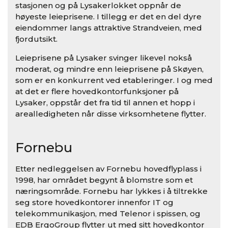
stasjonen og på Lysakerlokket oppnår de
høyeste leieprisene. I tillegg er det en del dyre
eiendommer langs attraktive Strandveien, med
fjordutsikt.
Leieprisene på Lysaker svinger likevel nokså
moderat, og mindre enn leieprisene på Skøyen,
som er en konkurrent ved etableringer. I og med
at det er flere hovedkontorfunksjoner på
Lysaker, oppstår det fra tid til annen et hopp i
arealledigheten når disse virksomhetene flytter.
Fornebu
Etter nedleggelsen av Fornebu hovedflyplass i
1998, har området begynt å blomstre som et
næringsområde. Fornebu har lykkes i å tiltrekke
seg store hovedkontorer innenfor IT og
telekommunikasjon, med Telenor i spissen, og
EDB ErgoGroup flytter ut med sitt hovedkontor