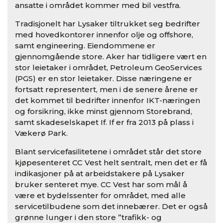
ansatte i området kommer med bil vestfra.
Tradisjonelt har Lysaker tiltrukket seg bedrifter
med hovedkontorer innenfor olje og offshore,
samt engineering. Eiendommene er
gjennomgående store. Aker har tidligere vært en
stor leietaker i området, Petroleum GeoServices
(PGS) er en stor leietaker. Disse næringene er
fortsatt representert, men i de senere årene er
det kommet til bedrifter innenfor IKT-næringen
og forsikring, ikke minst gjennom Storebrand,
samt skadeselskapet If. If er fra 2013 på plass i
Vækerø Park.
Blant servicefasilitetene i området står det store
kjøpesenteret CC Vest helt sentralt, men det er få
indikasjoner på at arbeidstakere på Lysaker
bruker senteret mye. CC Vest har som mål å
være et bydelssenter for området, med alle
servicetilbudene som det innebærer. Det er også
grønne lunger i den store ”trafikk- og