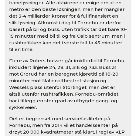
baneløsninger. Alle aktørene er enige om at en
metro er den beste løsningen, men her mangler
det 3-4 milliarder kroner for å fullfinansiert en
slik løsning. Atkomst i dag til Fornebu er derfor
basert på bil og buss. Uten trafikk tar det bare 10-
15 minutter med bil til og fra Oslo sentrum, men i
rushtrafikken kan det i verste fall ta 45 minutter
til en time.
Flere av Ruters busser går imidlertid til Fornebu,
inkludert linjene 24, 28, 31, 31E og 733. Buss 31
mot Grorud har en beregnet kjøretid på 18-20
minutter mot Nationaltheatret stasjon og
Wessels plass utenfor Stortinget, men det er
altså utenfor rushtrafikken. Fornebu-området
har i tillegg en stor grad av utbygde gang- og
sykkelveier.
Det er begrenset med servicefasiliteter på
Fornebu, men fra 2014 vil et handelssenter på
drøyt 20 000 kvadratmeter stå klart, i regi av KLP