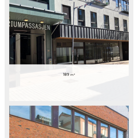
189
m²