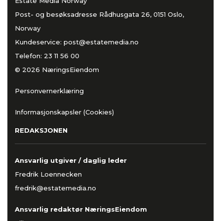
Estate Media Norway
Post- og besøksadresse Rådhusgata 26, 0151 Oslo,
Norway
Kundeservice:
post@estatemedia.no
Telefon:
23 11 56 00
© 2026 NæringsEiendom
Personvernerklæring
Informasjonskapsler (Cookies)
REDAKSJONEN
Ansvarlig utgiver / daglig leder
Fredrik Loennecken
fredrik@estatemedia.no
Ansvarlig redaktør NæringsEiendom