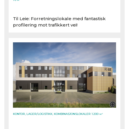
Bjørnstjerne Bjørnsons gate 84, 3044 Drammen
Til Leie: Forretningslokale med fantastisk
profilering mot trafikkert vei!
KONTOR, LAGER/LOGISTIKK, KOMBINASJONSLOKALER 1.200
M²