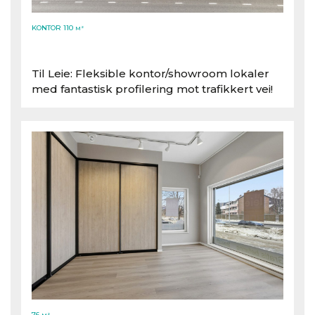
KONTOR 110
M²
Bjørnstjerne Bjørnsons gate 84, 3044 Drammen
Til Leie: Fleksible kontor/​showroom lokaler
med fantastisk profilering mot trafikkert vei!
76
M²