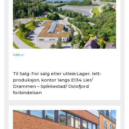
4.300
M²
Til Salg: For salg eller utleie:Lager, lett-
produksjon, kontor langs E134; Lier/​
Drammen – Spikkestad/​ Oslofjord
forbindelsen