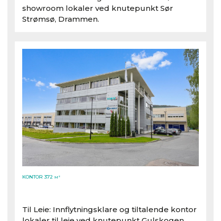
showroom lokaler ved knutepunkt Sør
Strømsø, Drammen.
KONTOR 372
M²
Til Leie: Innflytningsklare og tiltalende kontor
lokaler til leie ved knutepunkt Gulskogen.