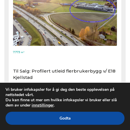
7.773
M²
Kjellstadveien 5, 3402 Lier
Til Salg: Profilert utleid flerbrukerbygg v/​ E18
Kjellstad
Vi bruker infokapsler for å gi deg den beste opplevelsen på
nettstedet vårt.
Du kan finne ut mer om hvilke infokapsler vi bruker eller slå
dem av under
innstillinger
.
Godta