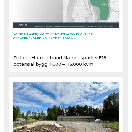
KONTOR, LAGER/LOGISTIKK, KOMBINASJONSLOKALER,
GARASJE/PARKERING, ANDRE 115.000
M²
Til Leie: Holmestrand Næringspark v E18-
potensial bygg: 1.000 – 115.000 kvm