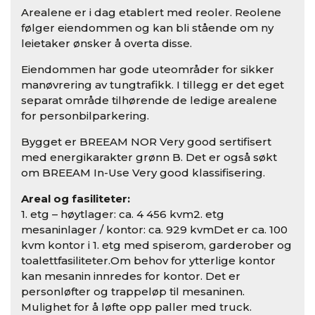
Arealene er i dag etablert med reoler. Reolene
følger eiendommen og kan bli stående om ny
leietaker ønsker å overta disse.
Eiendommen har gode uteområder for sikker
manøvrering av tungtrafikk. I tillegg er det eget
separat område tilhørende de ledige arealene
for personbilparkering.
Bygget er BREEAM NOR Very good sertifisert
med energikarakter grønn B. Det er også søkt
om BREEAM In-Use Very good klassifisering.
Areal og fasiliteter:
1. etg – høytlager: ca. 4 456 kvm2. etg
mesaninlager / kontor: ca. 929 kvmDet er ca. 100
kvm kontor i 1. etg med spiserom, garderober og
toalettfasiliteter.Om behov for ytterlige kontor
kan mesanin innredes for kontor. Det er
personløfter og trappeløp til mesaninen.
Mulighet for å løfte opp paller med truck.