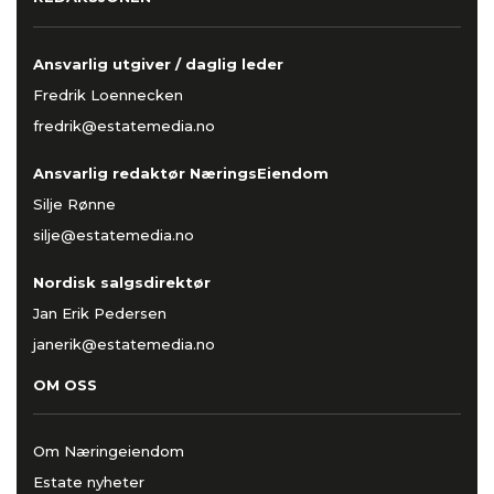
Ansvarlig utgiver / daglig leder
Fredrik Loennecken
fredrik@estatemedia.no
Ansvarlig redaktør NæringsEiendom
Silje Rønne
silje@estatemedia.no
Nordisk salgsdirektør
Jan Erik Pedersen
janerik@estatemedia.no
OM OSS
Om Næringeiendom
Estate nyheter