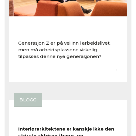
Generasjon Z er på vei inn i arbeidslivet,
men må arbeidsplassene virkelig
tilpasses denne nye generasjonen?
→
BLOGG
Interiørarkitektene er kanskje ikke den
største aktøren i bygg- og