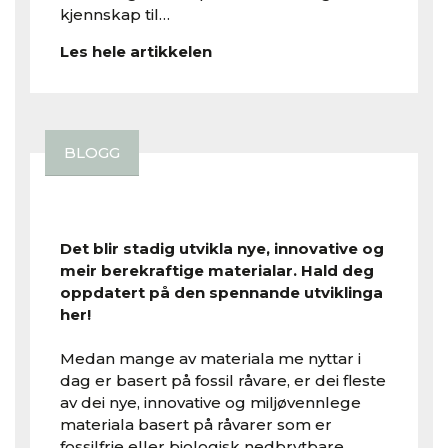
kjennskap til…
Les hele artikkelen
BLOGG
Smarte materialar
Det blir stadig utvikla nye, innovative og
meir berekraftige materialar. Hald deg
oppdatert på den spennande utviklinga
her!
Medan mange av materiala me nyttar i
dag er basert på fossil råvare, er dei fleste
av dei nye, innovative og miljøvennlege
materiala basert på råvarer som er
fossilfrie eller biologisk nedbrytbare.