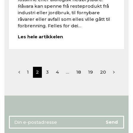
Råvara kan spenne frå resteprodukt frå
industri eller jordbruk, til fornybare
råvarer eller avfall som elles ville gått til
forbrenning. Felles for dei…
Les hele artikkelen
1
2
3
4
…
18
19
20