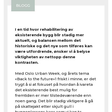
BLOGG
I en tid hvor rehabilitering av
eksisterende bygg blir stadig mer
aktuelt, og balansen mellom det
historiske og det nye som tilføres kan
være utfordrende, ønsker vi å belyse
viktigheten av nettopp denne
kontrasten.
Med Oslo Urban Week, og årets tema
«Back to the future»1 friskt i minne, er det
trygt å si at fokuset på hvordan å ivareta
det eksisterende best mulig for
fremtiden er mer tilstedeværende enn
noen gang. Det blir stadig viktigere å gå
på skattejakt etter skjult gull i
byggeplassens kaos som vi kan ta…