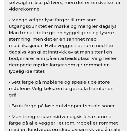
selvsagt mikse på tvers, men det er en øvelse for
viderekomne.
• Mange velger lyse farger til rom som i
utgangspunktet er mørke og mangler dagslys.
Man tror at dette gir en hyggeligere og lysere
stemning, men det er en sannhet med
modifikasjoner. Hvite vegger i et rom med lite
dagslys kan gi et inntrykk av at man sitter i en
bod, snarer enn på en arbeidsplass. Velg heller
dempede mørke farger som gir rommet en
tydelig identitet.
• Sett farge på møblene og spesielt de store
møblene. Velg f.eks. en farget sofa fremfor en
grå.
• Bruk farge på løse gulvtepper i sosiale soner.
• Man trenger ikke nødvendigvis å ha samme
farge på alle vegger i et rom. Modeller rommet
med en fondvegg, og skap dynamikk ved å male