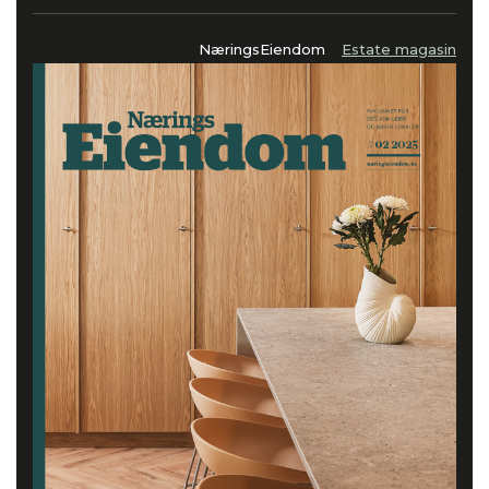
NæringsEiendom
Estate magasin