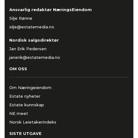
Ansvarlig redaktør NæringsEiendom
Silje Rønne
silje@estatemedia.no
Nordisk salgsdirektør
Jan Erik Pedersen
janerik@estatemedia.no
OM OSS
Om Næringeiendom
Estate nyheter
Estate kunnskap
NE meet
Norsk Leietakerindeks
SISTE UTGAVE