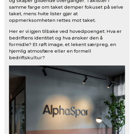
og skaper glidende overganger. Taklister i
samme farge om taket demper fokuset på selve
taket, mens hvite lister gjør at
oppmerksomheten rettes mot taket.
Her er vi igjen tilbake ved hovedpoenget: Hva er
bedriftens identitet og hva ønsker den å
formidle? Et røft image, et lekent særpreg, en
hjemlig atmosfære eller en formell
bedriftskultur?