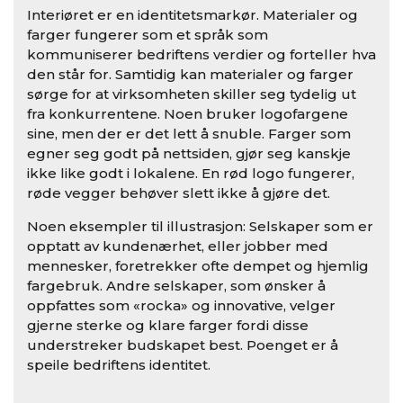
Interiøret er en identitetsmarkør. Materialer og
farger fungerer som et språk som
kommuniserer bedriftens verdier og forteller hva
den står for. Samtidig kan materialer og farger
sørge for at virksomheten skiller seg tydelig ut
fra konkurrentene. Noen bruker logofargene
sine, men der er det lett å snuble. Farger som
egner seg godt på nettsiden, gjør seg kanskje
ikke like godt i lokalene. En rød logo fungerer,
røde vegger behøver slett ikke å gjøre det.
Noen eksempler til illustrasjon: Selskaper som er
opptatt av kundenærhet, eller jobber med
mennesker, foretrekker ofte dempet og hjemlig
fargebruk. Andre selskaper, som ønsker å
oppfattes som «rocka» og innovative, velger
gjerne sterke og klare farger fordi disse
understreker budskapet best. Poenget er å
speile bedriftens identitet.