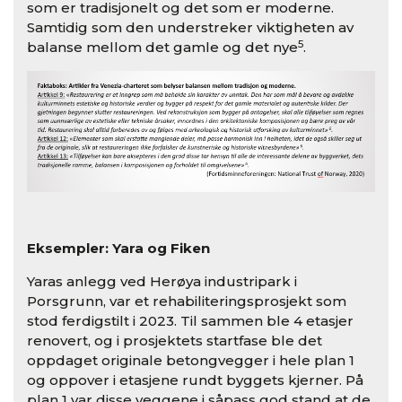
som er tradisjonelt og det som er moderne.
Samtidig som den understreker viktigheten av
5
balanse mellom det gamle og det nye
.
Eksempler: Yara og Fiken
Yaras anlegg ved Herøya industripark i
Porsgrunn, var et rehabiliteringsprosjekt som
stod ferdigstilt i 2023. Til sammen ble 4 etasjer
renovert, og i prosjektets startfase ble det
oppdaget originale betongvegger i hele plan 1
og oppover i etasjene rundt byggets kjerner. På
plan 1 var disse veggene i såpass god stand at de