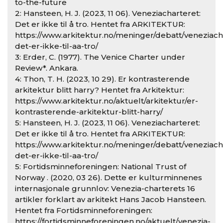
to-the-future
2: Hansteen, H. J. (2023, 11 06). Veneziacharteret:
Det er ikke til å tro. Hentet fra ARKITEKTUR:
https://www.arkitektur.no/meninger/debatt/veneziach
det-er-ikke-til-aa-tro/
3: Erder, C. (1977). The Venice Charter under
Review*. Ankara.
4: Thon, T. H. (2023, 10 29). Er kontrasterende
arkitektur blitt harry? Hentet fra Arkitektur:
https://www.arkitektur.no/aktuelt/arkitektur/er-
kontrasterende-arkitektur-blitt-harry/
5: Hansteen, H. J. (2023, 11 06). Veneziacharteret:
Det er ikke til å tro. Hentet fra ARKITEKTUR:
https://www.arkitektur.no/meninger/debatt/veneziach
det-er-ikke-til-aa-tro/
5: Fortidsminneforeningen: National Trust of
Norway . (2020, 03 26). Dette er kulturminnenes
internasjonale grunnlov: Venezia-charterets 16
artikler forklart av arkitekt Hans Jacob Hansteen.
Hentet fra Fortidsminneforeningen:
https://fortidsminneforeningen.no/aktuelt/venezia-