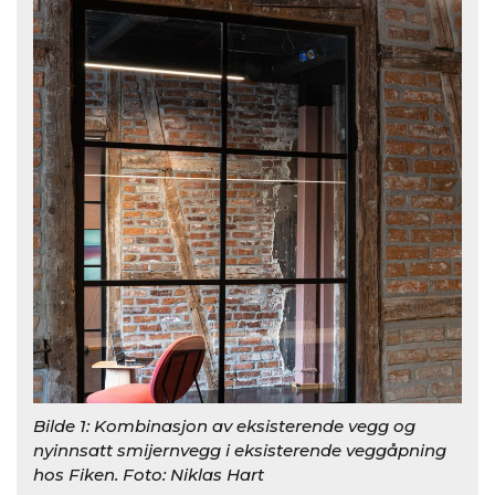
Bilde 1: Kombinasjon av eksisterende vegg og
Bil
nyinnsatt smijernvegg i eksisterende veggåpning
nyi
hos Fiken. Foto: Niklas Hart
til 