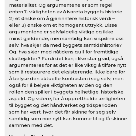
materialitet. Og argumentene er som regel
enten 1) viktigheten av å ivareta byggets historie
2) et ønske om å gjeninnføre historisk verdi –
eller 3) ønske om et homogent uttrykk. Disse
argumentene er selvfølgelig viktige og ikke
minst gjeldende, men samtidig kan vi spørre oss
selv; hva skjer da med byggets samtidshistorie?
Og, hva skjer med nåtidens gull for fremtidige
skattejakter? Fordi det kan, i like stor grad, også
argumenteres for at det er like viktig å tilføre nytt
som å restaurere det eksisterende. Ikke bare for
å belyse den aktuelle kontrasten i seg selv, men
også for å belyse viktigheten av den og den
rollen den spiller i byggets helhetlige, historiske
aspekt. Og videre, for å opprettholde ærligheten
til bygget og det håndverket og tidsperioden
som har vært, hvor det får skinne for seg selv
samtidig som noe nytt kan komme til og få skinne
sammen med det.