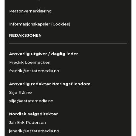
Personvernerklæring
Informasjonskapsler (Cookies)
REDAKSJONEN
Ansvarlig utgiver / daglig leder
Fredrik Loennecken
fredrik@estatemedia.no
Ansvarlig redaktør NæringsEiendom
Silje Rønne
silje@estatemedia.no
Nordisk salgsdirektør
Jan Erik Pedersen
janerik@estatemedia.no