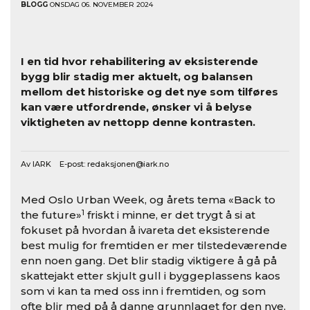
BLOGG
ONSDAG 06. NOVEMBER 2024
I en tid hvor rehabilitering av eksisterende
bygg blir stadig mer aktuelt, og balansen
mellom det historiske og det nye som tilføres
kan være utfordrende, ønsker vi å belyse
viktigheten av nettopp denne kontrasten.
Av IARK E-post:
redaksjonen@iark.no
Med Oslo Urban Week, og årets tema «Back to
1
the future»
friskt i minne, er det trygt å si at
fokuset på hvordan å ivareta det eksisterende
best mulig for fremtiden er mer tilstedeværende
enn noen gang. Det blir stadig viktigere å gå på
skattejakt etter skjult gull i byggeplassens kaos
som vi kan ta med oss inn i fremtiden, og som
ofte blir med på å danne grunnlaget for den nye,