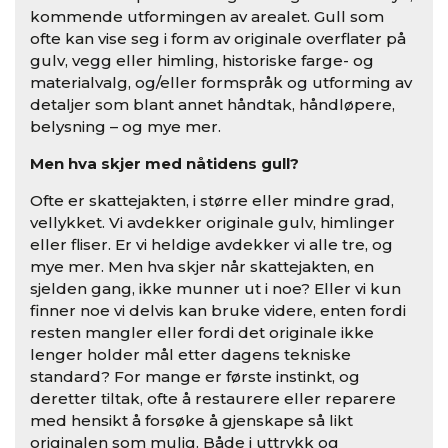
kommende utformingen av arealet. Gull som
ofte kan vise seg i form av originale overflater på
gulv, vegg eller himling, historiske farge- og
materialvalg, og/eller formspråk og utforming av
detaljer som blant annet håndtak, håndløpere,
belysning – og mye mer.
Men hva skjer med nåtidens gull?
Ofte er skattejakten, i større eller mindre grad,
vellykket. Vi avdekker originale gulv, himlinger
eller fliser. Er vi heldige avdekker vi alle tre, og
mye mer. Men hva skjer når skattejakten, en
sjelden gang, ikke munner ut i noe? Eller vi kun
finner noe vi delvis kan bruke videre, enten fordi
resten mangler eller fordi det originale ikke
lenger holder mål etter dagens tekniske
standard? For mange er første instinkt, og
deretter tiltak, ofte å restaurere eller reparere
med hensikt å forsøke å gjenskape så likt
originalen som mulig. Både i uttrykk og