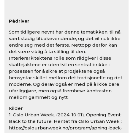
mur
gam
Pådriver
Som tidligere nevnt har denne tematikken, til nå,
vært stadig tilbakevendende, og det vil nok ikke
endre seg med det første. Nettopp derfor kan
det være viktig å ta stilling til den.
Interiørarkitektens rolle som rådgiver i disse
skattejaktene er uten tvil en sentral brikke i
prosessen for å sikre at prosjektene også
hensyntar skillet mellom det tradisjonelle og det
moderne. Og derav også er med på å ikke bare
ufarliggjøre, men også fremheve kontrasten
mellom gammelt og nytt.
Kilder
1: Oslo Urban Week. (2024, 10 01). Opening Event:
Back to the future. Hentet fra Oslo Urban Week :
https://oslourbanweek.no/program/apning-back-