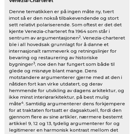
Venezia-Charteret
Denne tematikken er på ingen måte ny, tvert
imot så er den nokså tilbakevendende og stort
sett relativt polariserende. Som oftest er det det
kjente Venezia-charteret fra 1964 som står i
2
sentrum av argumentasjonen
. Venezia-charteret
ble i all hovedsak grunnlagt for å danne et
internasjonalt rammeverk og retningslinjer for
bevaring og restaurering av historiske
3
bygninger
, noe den har fungert som både til
glede og misnøye blant mange. Dens
motstandere argumenterer gjerne med at den i
nåtiden fort kan virke utdatert, og derav
hemmende for utvikling av dagens arkitektur, og
ikke minst interiørarkitektur, på best mulig
4
måte
. Samtidig argumenterer dens forkjempere
for at traktaten fortsatt er dagsaktuell, fordi den
gjennom flere av sine artikler, nærmere bestemt
artikkel 9, 12 og 13, tydelig argumenterer for og
legitimerer en harmonisk kontrast mellom det