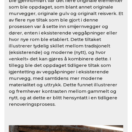
ble gjennomført var det flere originale elementer
som ble oppdaget, som blant annet originale
murvegger, originale gulv og originalt reisverk. Et
av flere nye tiltak som ble gjort i denne
prosessen var å sette inn smijernvegger og
dører, enten i eksisterende veggåpninger eller
hvor nye rom ble etablert. Dette tiltaket
illustrerer tydelig skillet mellom tradisjonelt
(eksisterende) og moderne (nytt), og hvor
«enkelt» det kan gjøres å kombinere dette. I
tillegg ble det oppdaget tidligere tiltak som
igjentetting av veggåpninger i eksisterende
murvegg, med samtidens mer moderne
materialitet og uttrykk. Dette funnet illustrerer
og fremhever kontrasten mellom gammelt og
nytt, og at dette er blitt hensyntatt i en tidligere
renoveringsprosess.