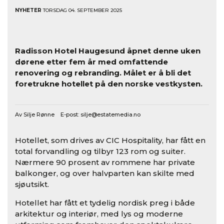
NYHETER
TORSDAG 04. SEPTEMBER 2025
Radisson Hotel Haugesund åpnet denne uken
dørene etter fem år med omfattende
renovering og rebranding. Målet er å bli det
foretrukne hotellet på den norske vestkysten.
Av Silje Rønne E-post:
silje@estatemedia.no
Hotellet, som drives av CIC Hospitality, har fått en
total forvandling og tilbyr 123 rom og suiter.
Nærmere 90 prosent av rommene har private
balkonger, og over halvparten kan skilte med
sjøutsikt.
Hotellet har fått et tydelig nordisk preg i både
arkitektur og interiør, med lys og moderne