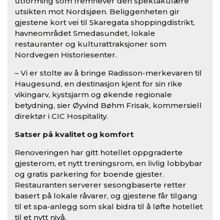
utforming som fremhever den spektakulære
utsikten mot Nordsjøen. Beliggenheten gir
gjestene kort vei til Skaregata shoppingdistrikt,
havneområdet Smedasundet, lokale
restauranter og kulturattraksjoner som
Nordvegen Historiesenter.
– Vi er stolte av å bringe Radisson-merkevaren til
Haugesund, en destinasjon kjent for sin rike
vikingarv, kystsjarm og økende regionale
betydning, sier Øyvind Bøhm Frisak, kommersiell
direktør i CIC Hospitality.
Satser på kvalitet og komfort
Renoveringen har gitt hotellet oppgraderte
gjesterom, et nytt treningsrom, en livlig lobbybar
og gratis parkering for boende gjester.
Restauranten serverer sesongbaserte retter
basert på lokale råvarer, og gjestene får tilgang
til et spa-anlegg som skal bidra til å løfte hotellet
til et nytt nivå.