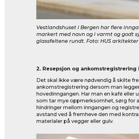
Vestlandshuset i Bergen har flere innga
markert med navn og i varmt og godt synl
glassfeltene rundt. Foto: HUS arkitekter
2. Resepsjon og ankomstregistrering i
Det skal ikke være nødvendig å skilte frem
ankomstregistrering dersom man legger d
hovedinngangen. Har man en kafé eller 
som tar mye oppmerksomhet, sørg for at 
hindringer mellom inngangen og registrer
avstand ved å fremheve den med kontraste
materialer på vegger eller gulv.