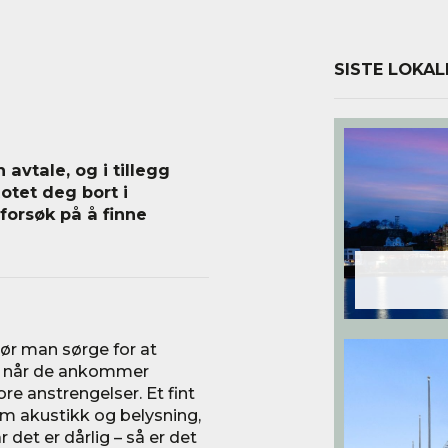
SISTE LOKAL
 avtale, og i tillegg
otet deg bort i
 forsøk på å finne
bør man sørge for at
se når de ankommer
ore anstrengelser. Et fint
som akustikk og belysning,
 det er dårlig – så er det