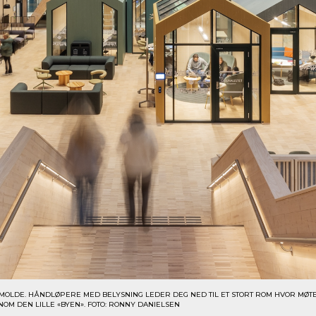
 MOLDE. HÅNDLØPERE MED BELYSNING LEDER DEG NED TIL ET STORT ROM HVOR MØTE
OM DEN LILLE «BYEN». FOTO: RONNY DANIELSEN