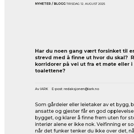
NYHETER / BLOGG
TIRSDAG 12. AUGUST 2025
Har du noen gang vært forsinket til en
strevd med å finne ut hvor du skal? R
korridorer på vei ut fra et møte eller i
toalettene?
Av IARK E-post:
redaksjonen@iark.no
Som gårdeier eller leietaker av et bygg, 
ansatte og gjester får en god opplevel
bygget, og klarer å finne frem uten for st
interiør alene er ikke nok. Veifinning er 
når det funker tenker du ikke over det, når