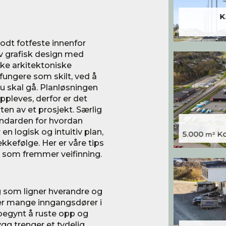
K
godt fotfeste innenfor
 av grafisk design med
ke arkitektoniske
fungere som skilt, ved å
u skal gå. Planløsningen
oppleves, derfor er det
rten av et prosjekt. Særlig
andarden for hvordan
en logisk og intuitiv plan,
5.000
Kon
m²
kkefølge. Her er våre tips
er som fremmer veifinning.
som ligner hverandre og
ner mange inngangsdører i
r begynt å ruste opp og
gg trenger et tydelig