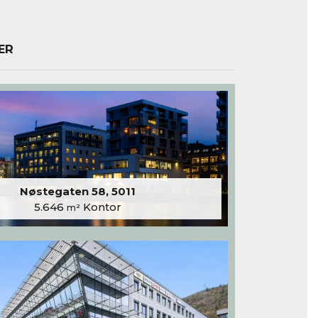
ER
Nøstegaten 58, 5011
5.646
Kontor
m²