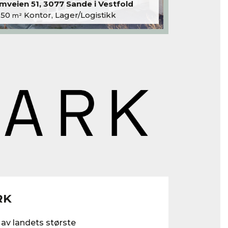
veien 51, 3077 Sande i Vestfold
250
Kontor, Lager/Logistikk
m²
RK
 av landets største