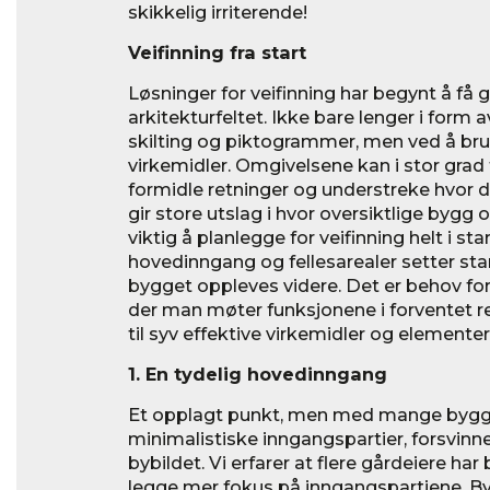
skikkelig irriterende!
Veifinning fra start
Løsninger for veifinning har begynt å få 
arkitekturfeltet. Ikke bare lenger i form
skilting og piktogrammer, men ved å bru
virkemidler. Omgivelsene kan i stor grad 
formidle retninger og understreke hvor d
gir store utslag i hvor oversiktlige bygg 
viktig å planlegge for veifinning helt i sta
hovedinngang og fellesarealer setter st
bygget oppleves videre. Det er behov for 
der man møter funksjonene i forventet re
til syv effektive virkemidler og element
1. En tydelig hovedinngang
Et opplagt punkt, men med mange bygg 
minimalistiske inngangspartier, forsvin
bybildet. Vi erfarer at flere gårdeiere ha
legge mer fokus på inngangspartiene. By