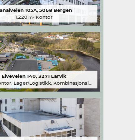
analveien 105A, 5068 Bergen
1.220
Kontor
m²
Elveveien 140, 3271 Larvik
tor, Lager/Logistikk, Kombinasjonslokaler