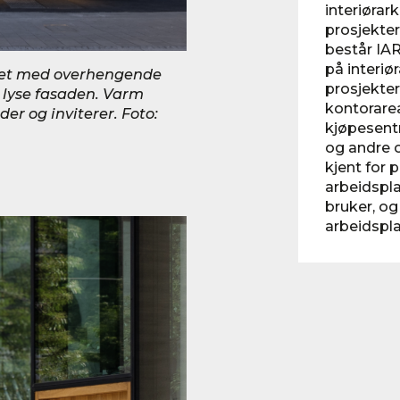
interiørar
prosjekter
består IA
på interiø
vet med overhengende
prosjekter
n lyse fasaden. Varm
kontorarea
er og inviterer. Foto:
kjøpesentr
og andre o
kjent for 
arbeidspl
bruker, og
arbeidspla