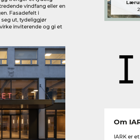
Lærum
mtredende vindfang eller en
n. Fasadefelt i
 seg ut, tydeliggjør
irke inviterende og gi et
Om IA
IARK er et