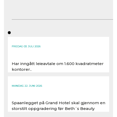
FREDAG 03. JULI 2026
Har inngått leieavtale om 1.600 kvadratmeter
kontorer..
Les hele artikkelen
MANDAG 22. JUNI 2026
Spaanlegget på Grand Hotel skal gjennom en
storstilt oppgradering før Beth´s Beauty
inntar 450 kvadratmeter i desember 2026..