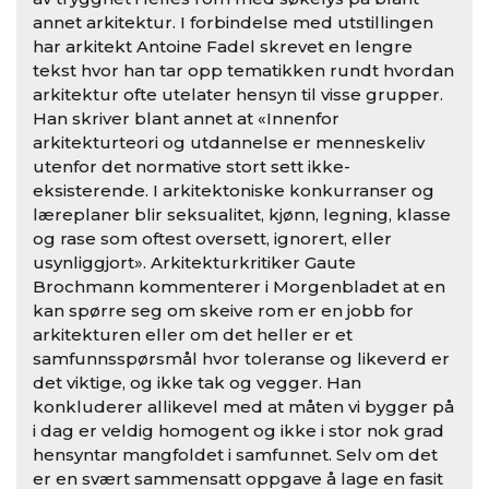
annet arkitektur. I forbindelse med utstillingen
har arkitekt Antoine Fadel skrevet en lengre
tekst hvor han tar opp tematikken rundt hvordan
arkitektur ofte utelater hensyn til visse grupper.
Han skriver blant annet at «Innenfor
arkitekturteori og utdannelse er menneskeliv
utenfor det normative stort sett ikke-
eksisterende. I arkitektoniske konkurranser og
læreplaner blir seksualitet, kjønn, legning, klasse
og rase som oftest oversett, ignorert, eller
usynliggjort». Arkitekturkritiker Gaute
Brochmann kommenterer i Morgenbladet at en
kan spørre seg om skeive rom er en jobb for
arkitekturen eller om det heller er et
samfunnsspørsmål hvor toleranse og likeverd er
det viktige, og ikke tak og vegger. Han
konkluderer allikevel med at måten vi bygger på
i dag er veldig homogent og ikke i stor nok grad
hensyntar mangfoldet i samfunnet. Selv om det
er en svært sammensatt oppgave å lage en fasit