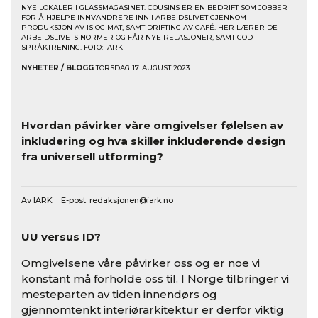
NYE LOKALER I GLASSMAGASINET. COUSINS ER EN BEDRIFT SOM JOBBER
FOR Å HJELPE INNVANDRERE INN I ARBEIDSLIVET GJENNOM
PRODUKSJON AV IS OG MAT, SAMT DRIFTING AV CAFÉ. HER LÆRER DE
ARBEIDSLIVETS NORMER OG FÅR NYE RELASJONER, SAMT GOD
SPRÅKTRENING. FOTO: IARK
NYHETER / BLOGG
TORSDAG 17. AUGUST 2023
Hvordan påvirker våre omgivelser følelsen av
inkludering og hva skiller inkluderende design
fra universell utforming?
Av IARK E-post:
redaksjonen@iark.no
UU versus ID?
Omgivelsene våre påvirker oss og er noe vi
konstant må forholde oss til. I Norge tilbringer vi
mesteparten av tiden innendørs og
gjennomtenkt interiørarkitektur er derfor viktig