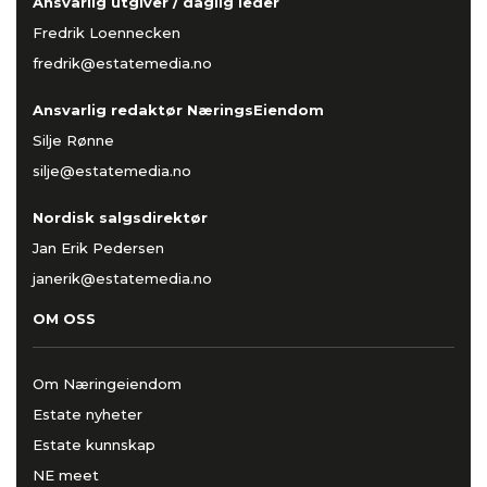
Ansvarlig utgiver / daglig leder
Fredrik Loennecken
fredrik@estatemedia.no
Ansvarlig redaktør NæringsEiendom
Silje Rønne
silje@estatemedia.no
Nordisk salgsdirektør
Jan Erik Pedersen
janerik@estatemedia.no
OM OSS
Om Næringeiendom
Estate nyheter
Estate kunnskap
NE meet