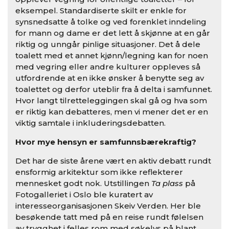
eksempel. Standardiserte skilt er enkle for
synsnedsatte å tolke og ved forenklet inndeling
for mann og dame er det lett å skjønne at en går
riktig og unngår pinlige situasjoner. Det å dele
toalett med et annet kjønn/legning kan for noen
med vegring eller andre kulturer oppleves så
utfordrende at en ikke ønsker å benytte seg av
toalettet og derfor uteblir fra å delta i samfunnet.
Hvor langt tilretteleggingen skal gå og hva som
er riktig kan debatteres, men vi mener det er en
viktig samtale i inkluderingsdebatten.
Hvor mye hensyn er samfunnsbærekraftig?
Det har de siste årene vært en aktiv debatt rundt
ensformig arkitektur som ikke reflekterer
mennesket godt nok. Utstillingen
Ta plass
på
Fotogalleriet i Oslo ble kuratert av
interesseorganisasjonen Skeiv Verden. Her ble
besøkende tatt med på en reise rundt følelsen
av trygghet i felles rom med søkelys på blant