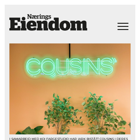
I SAMARBEID MED KOI FARGESTUDIO HAR IARK BISTÅTT COUSINS I DERES