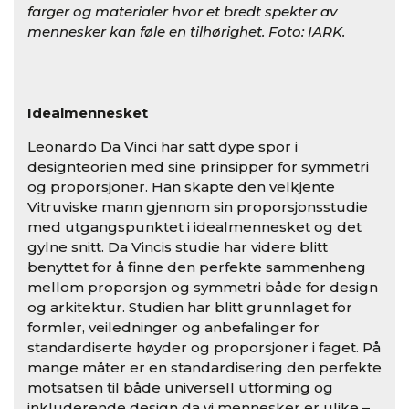
farger og materialer hvor et bredt spekter av
mennesker kan føle en tilhørighet. Foto: IARK.
Idealmennesket
Leonardo Da Vinci har satt dype spor i
designteorien med sine prinsipper for symmetri
og proporsjoner. Han skapte den velkjente
Vitruviske mann gjennom sin proporsjonsstudie
med utgangspunktet i idealmennesket og det
gylne snitt. Da Vincis studie har videre blitt
benyttet for å finne den perfekte sammenheng
mellom proporsjon og symmetri både for design
og arkitektur. Studien har blitt grunnlaget for
formler, veiledninger og anbefalinger for
standardiserte høyder og proporsjoner i faget. På
mange måter er en standardisering den perfekte
motsatsen til både universell utforming og
inkluderende design da vi mennesker er ulike –