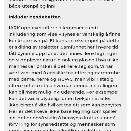
både utenpå og inni.
Inkluderingsdebatten
IARK opplever oftere dilemmaer rundt
inkludering som vi selv synes er vanskelig å finne
konkrete svar på. Et konkret eksempel på dette
er skilting av toaletter. Samfunnet har i nyere tid
fått øynene opp for at det finnes flere legninger,
og vi opplever naturlig nok en økning i hva ulike
mennesker ønsker å definere seg som. Vi har
vært vant med å adskille toaletter og garderobe
med dame, herre og HCWC, men vi blir stadig
oftere utfordret på hvordan denne inndelingen
kan bli mest mulig inkluderende. For eksempel
kan det være utydelig for en tvekjønnet eller
ikke-binær å vite hvilket toalett som kan benyttes.
Her er det likevel ikke bare legning som spiller
inn; det er også viktig å hensynta kultur, unngå
forvirring for synsnedsatte og mennesker som
opplever vegring for offentlige toaletter – for