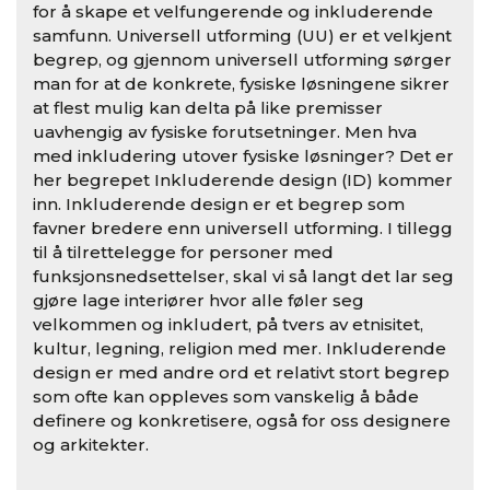
for å skape et velfungerende og inkluderende
samfunn. Universell utforming (UU) er et velkjent
begrep, og gjennom universell utforming sørger
man for at de konkrete, fysiske løsningene sikrer
at flest mulig kan delta på like premisser
uavhengig av fysiske forutsetninger. Men hva
med inkludering utover fysiske løsninger? Det er
her begrepet Inkluderende design (ID) kommer
inn. Inkluderende design er et begrep som
favner bredere enn universell utforming. I tillegg
til å tilrettelegge for personer med
funksjonsnedsettelser, skal vi så langt det lar seg
gjøre lage interiører hvor alle føler seg
velkommen og inkludert, på tvers av etnisitet,
kultur, legning, religion med mer. Inkluderende
design er med andre ord et relativt stort begrep
som ofte kan oppleves som vanskelig å både
definere og konkretisere, også for oss designere
og arkitekter.