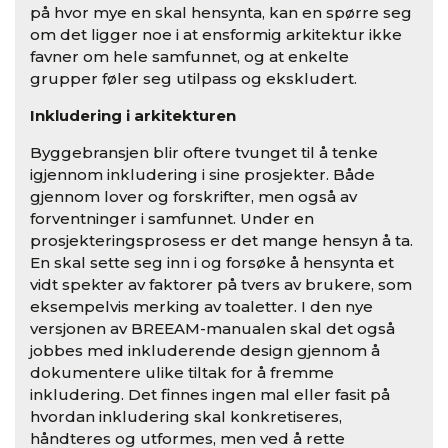
på hvor mye en skal hensynta, kan en spørre seg
om det ligger noe i at ensformig arkitektur ikke
favner om hele samfunnet, og at enkelte
grupper føler seg utilpass og ekskludert.
Inkludering i arkitekturen
Byggebransjen blir oftere tvunget til å tenke
igjennom inkludering i sine prosjekter. Både
gjennom lover og forskrifter, men også av
forventninger i samfunnet. Under en
prosjekteringsprosess er det mange hensyn å ta.
En skal sette seg inn i og forsøke å hensynta et
vidt spekter av faktorer på tvers av brukere, som
eksempelvis merking av toaletter. I den nye
versjonen av BREEAM-manualen skal det også
jobbes med inkluderende design gjennom å
dokumentere ulike tiltak for å fremme
inkludering. Det finnes ingen mal eller fasit på
hvordan inkludering skal konkretiseres,
håndteres og utformes, men ved å rette