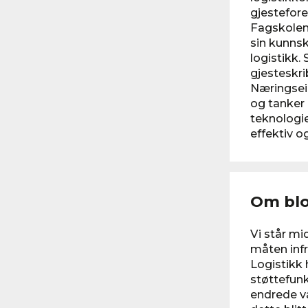
gjestefor
Fagskolen 
sin kunnsk
logistikk.
gjesteskri
Næringsei
og tanker 
teknologi
effektiv o
Om bl
Vi står m
måten infr
Logistikk 
støttefun
endrede v