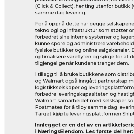
(Click & Collect), henting utenfor butikk
samme dag levering.
For å oppnå dette har begge selskapene 
teknologi og infrastruktur som støtter o
forbedret sine interne systemer og lager
kunne spore og administrere varebehold
fysiske butikker og online salgskanaler.
optimalisere vareflyten og sørge for at 
tilgjengelige når kundene trenger dem.
I tillegg til å bruke butikkene som distri
og Walmart også inngått partnerskap m
logistikkselskaper og leveringsplattforme
forbedre leveringskapasiteten og hastig
Walmart samarbeidet med selskaper so
Postmates for å tilby samme dag leverin
Target kjøpte leveringsplattformen Ship
Innlegget er en del av en artikkelser
i NæringsEiendom. Les første del her