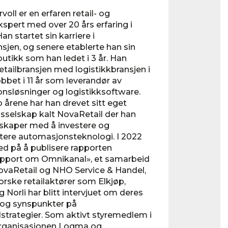
voll er en erfaren retail- og
kspert med over 20 års erfaring i
an startet sin karriere i
jen, og senere etablerte han sin
utikk som han ledet i 3 år. Han
retailbransjen med logistikkbransjen i
obbet i 11 år som leverandør av
nsløsninger og logistikksoftware.
o årene har han drevet sitt eget
sselskap kalt NovaRetail der han
lskaper med å investere og
ere automasjonsteknologi. I 2022
ed på å publisere rapporten
apport om Omnikanal», et samarbeid
vaRetail og NHO Service & Handel,
norske retailaktører som Elkjøp,
 Norli har blitt intervjuet om deres
 og synspunkter på
strategier. Som aktivt styremedlem i
organisasjonen Logma og