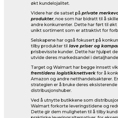
økt kundelojalitet.
Videre har de satset på
private merkeva
produkter
, noe som har bidratt til å sk
andre konkurrenter. Dette har ført til øk
unikt sortiment som er attraktivt for for
Selskapene har også fokusert på konkurr
tilby produkter til
lave priser og kampa
prisbevisste kunder. Dette har hjulpet 
utvide deres markedsandel i detaljhande
Target og Walmart har begge innsett vikt
fremtidens logistikknettverk
for å konk
Amazon og andre netthandelsaktører. En
strategien er å bruke deres eksisterend
distribusjonshuber.
Ved å utnytte butikkene som distribusjo
Walmart forkorte leveringstidene og red
Dette gir dem muligheten til å tilby kun
praktiske leveringsalternativer, for ekse