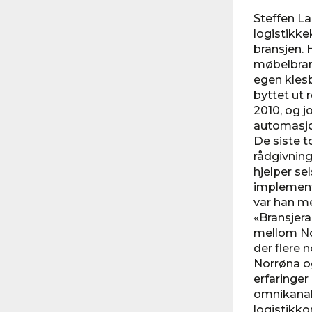
Steffen Lar
logistikke
bransjen. H
møbelbrans
egen klesb
byttet ut 
2010, og j
automasjo
De siste t
rådgivning
hjelper se
implement
var han m
«Bransjer
mellom No
der flere 
Norrøna og
erfaringer
omnikanal
logistikk