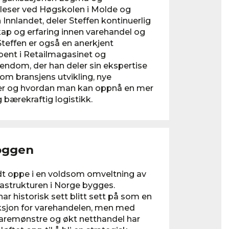
eleser ved Høgskolen i Molde og
Innlandet, deler Steffen kontinuerlig
ap og erfaring innen varehandel og
 Steffen er også en anerkjent
bent i Retailmagasinet og
endom, der han deler sin ekspertise
om bransjens utvikling, nye
er og hvordan man kan oppnå en mer
g bærekraftig logistikk.
oggen
idt oppe i en voldsom omveltning av
astrukturen i Norge bygges.
har historisk sett blitt sett på som en
ksjon for varehandelen, men med
aremønstre og økt netthandel har