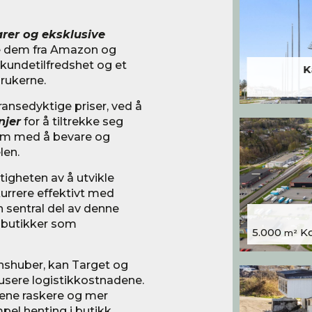
rer og eksklusive
ille dem fra Amazon og
t kundetilfredshet og et
K
brukerne.
ansedyktige priser, ved å
njer
for å tiltrekke seg
dem med å bevare og
len.
igheten av å utvikle
urrere effektivt med
 sentral del av denne
e butikker som
5.000
Kon
m²
nshuber, kan Target og
usere logistikkostnadene.
dene raskere og mer
mpel henting i butikk