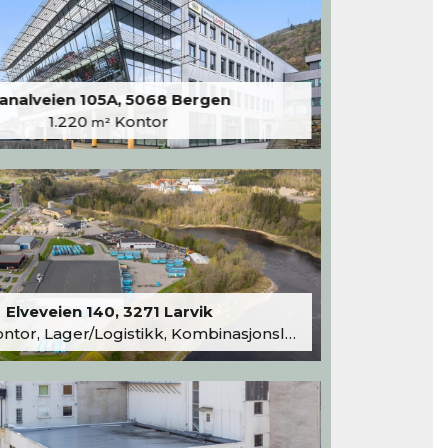
analveien 105A, 5068 Bergen
1.220
Kontor
m²
Elveveien 140, 3271 Larvik
tor, Lager/Logistikk, Kombinasjonslokaler