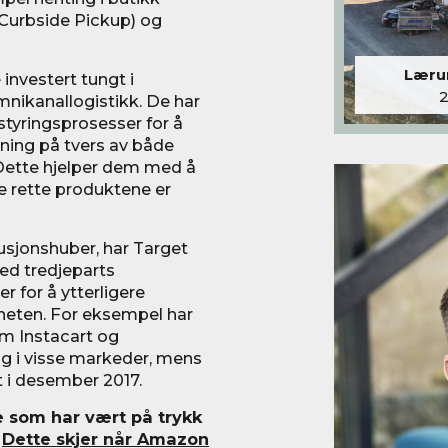
 (Curbside Pickup) og
Lærum
investert tungt i
mnikanallogistikk. De har
styringsprosesser for å
ning på tvers av både
 Dette hjelper dem med å
de rette produktene er
busjonshuber, har Target
ed tredjeparts
r for å ytterligere
heten. For eksempel har
m Instacart og
g i visse markeder, mens
t i desember 2017.
ie som har vært på trykk
:
Dette skjer når Amazon