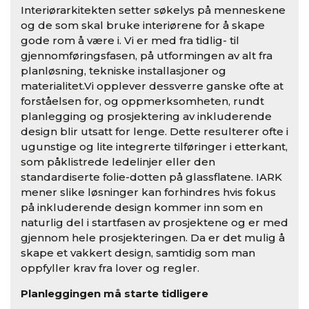
Interiørarkitekten setter søkelys på menneskene
og de som skal bruke interiørene for å skape
gode rom å være i. Vi er med fra tidlig- til
gjennomføringsfasen, på utformingen av alt fra
planløsning, tekniske installasjoner og
materialitet.Vi opplever dessverre ganske ofte at
forståelsen for, og oppmerksomheten, rundt
planlegging og prosjektering av inkluderende
design blir utsatt for lenge. Dette resulterer ofte i
ugunstige og lite integrerte tilføringer i etterkant,
som påklistrede ledelinjer eller den
standardiserte folie-dotten på glassflatene. IARK
mener slike løsninger kan forhindres hvis fokus
på inkluderende design kommer inn som en
naturlig del i startfasen av prosjektene og er med
gjennom hele prosjekteringen. Da er det mulig å
skape et vakkert design, samtidig som man
oppfyller krav fra lover og regler.
Planleggingen må starte tidligere