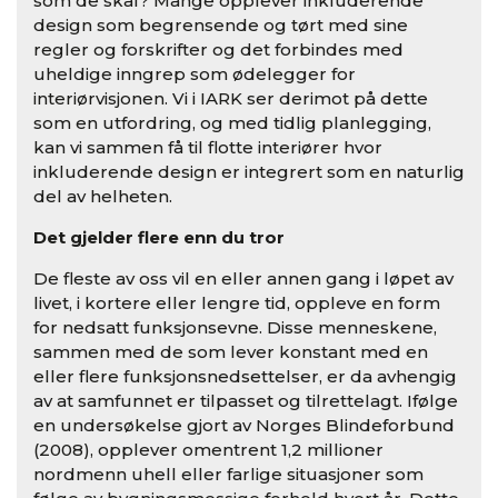
som de skal? Mange opplever inkluderende
design som begrensende og tørt med sine
regler og forskrifter og det forbindes med
uheldige inngrep som ødelegger for
interiørvisjonen. Vi i IARK ser derimot på dette
som en utfordring, og med tidlig planlegging,
kan vi sammen få til flotte interiører hvor
inkluderende design er integrert som en naturlig
del av helheten.
Det gjelder flere enn du tror
De fleste av oss vil en eller annen gang i løpet av
livet, i kortere eller lengre tid, oppleve en form
for nedsatt funksjonsevne. Disse menneskene,
sammen med de som lever konstant med en
eller flere funksjonsnedsettelser, er da avhengig
av at samfunnet er tilpasset og tilrettelagt. Ifølge
en undersøkelse gjort av Norges Blindeforbund
(2008), opplever omentrent 1,2 millioner
nordmenn uhell eller farlige situasjoner som