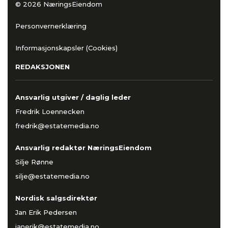
© 2026 NæringsEiendom
Personvernerklæring
Informasjonskapsler (Cookies)
REDAKSJONEN
Ansvarlig utgiver / daglig leder
Fredrik Loennecken
fredrik@estatemedia.no
Ansvarlig redaktør NæringsEiendom
Silje Rønne
silje@estatemedia.no
Nordisk salgsdirektør
Jan Erik Pedersen
janerik@estatemedia.no