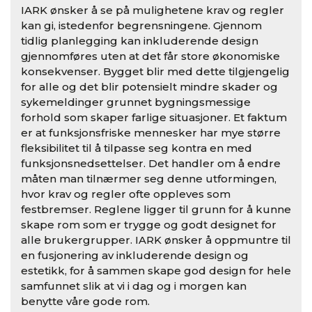
IARK ønsker å se på mulighetene krav og regler
kan gi, istedenfor begrensningene. Gjennom
tidlig planlegging kan inkluderende design
gjennomføres uten at det får store økonomiske
konsekvenser. Bygget blir med dette tilgjengelig
for alle og det blir potensielt mindre skader og
sykemeldinger grunnet bygningsmessige
forhold som skaper farlige situasjoner. Et faktum
er at funksjonsfriske mennesker har mye større
fleksibilitet til å tilpasse seg kontra en med
funksjonsnedsettelser. Det handler om å endre
måten man tilnærmer seg denne utformingen,
hvor krav og regler ofte oppleves som
festbremser. Reglene ligger til grunn for å kunne
skape rom som er trygge og godt designet for
alle brukergrupper. IARK ønsker å oppmuntre til
en fusjonering av inkluderende design og
estetikk, for å sammen skape god design for hele
samfunnet slik at vi i dag og i morgen kan
benytte våre gode rom.