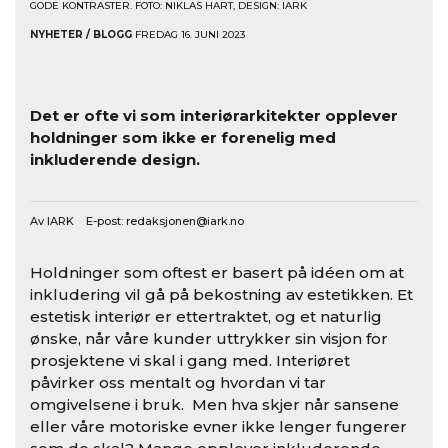
GODE KONTRASTER. FOTO: NIKLAS HART, DESIGN: IARK
NYHETER / BLOGG
FREDAG 16. JUNI 2023
Det er ofte vi som interiørarkitekter opplever
holdninger som ikke er forenelig med
inkluderende design.
Av IARK E-post:
redaksjonen@iark.no
Holdninger som oftest er basert på idéen om at
inkludering vil gå på bekostning av estetikken. Et
estetisk interiør er ettertraktet, og et naturlig
ønske, når våre kunder uttrykker sin visjon for
prosjektene vi skal i gang med. Interiøret
påvirker oss mentalt og hvordan vi tar
omgivelsene i bruk. Men hva skjer når sansene
eller våre motoriske evner ikke lenger fungerer