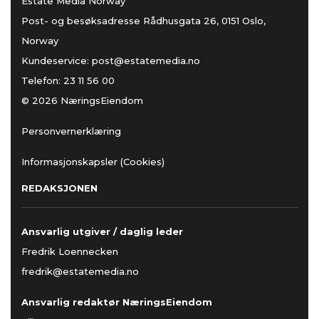
Estate Media Norway
Post- og besøksadresse Rådhusgata 26, 0151 Oslo,
Norway
Kundeservice:
post@estatemedia.no
Telefon:
23 11 56 00
© 2026 NæringsEiendom
Personvernerklæring
Informasjonskapsler (Cookies)
REDAKSJONEN
Ansvarlig utgiver / daglig leder
Fredrik Loennecken
fredrik@estatemedia.no
Ansvarlig redaktør NæringsEiendom