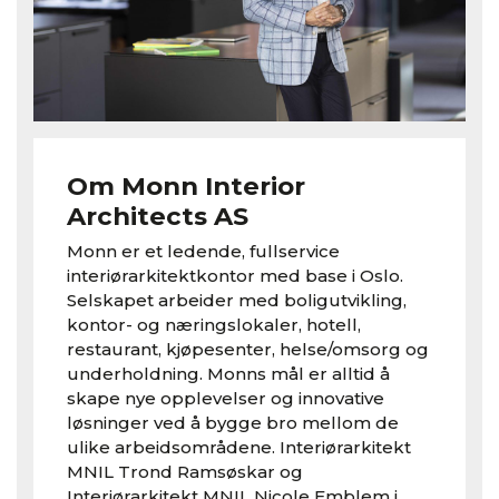
Om Monn Interior
Architects AS
Monn er et ledende, fullservice
interiørarkitektkontor med base i Oslo.
Selskapet arbeider med boligutvikling,
kontor- og næringslokaler, hotell,
restaurant, kjøpesenter, helse/omsorg og
underholdning. Monns mål er alltid å
skape nye opplevelser og innovative
løsninger ved å bygge bro mellom de
ulike arbeidsområdene. Interiørarkitekt
MNIL Trond Ramsøskar og
Interiørarkitekt MNIL Nicole Emblem i