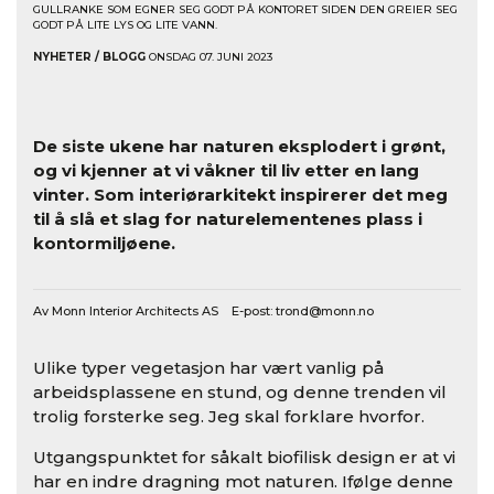
GULLRANKE SOM EGNER SEG GODT PÅ KONTORET SIDEN DEN GREIER SEG
GODT PÅ LITE LYS OG LITE VANN.
NYHETER / BLOGG
ONSDAG 07. JUNI 2023
De siste ukene har naturen eksplodert i grønt,
og vi kjenner at vi våkner til liv etter en lang
vinter. Som interiørarkitekt inspirerer det meg
til å slå et slag for naturelementenes plass i
kontormiljøene.
Av Monn Interior Architects AS E-post:
trond@monn.no
Ulike typer vegetasjon har vært vanlig på
arbeidsplassene en stund, og denne trenden vil
trolig forsterke seg. Jeg skal forklare hvorfor.
Utgangspunktet for såkalt biofilisk design er at vi
har en indre dragning mot naturen. Ifølge denne