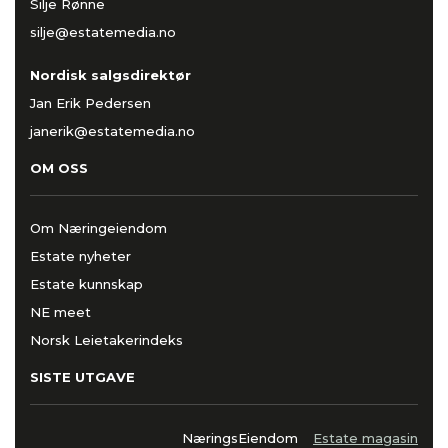
Silje Rønne
silje@estatemedia.no
Nordisk salgsdirektør
Jan Erik Pedersen
janerik@estatemedia.no
OM OSS
Om Næringeiendom
Estate nyheter
Estate kunnskap
NE meet
Norsk Leietakerindeks
SISTE UTGAVE
NæringsEiendom
Estate magasin