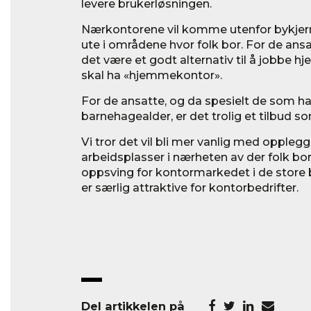
levere brukerløsningen.
Nærkontorene vil komme utenfor bykjerne
ute i områdene hvor folk bor. For de ans
det være et godt alternativ til å jobbe
skal ha «hjemmekontor».
For de ansatte, og da spesielt de som ha
barnehagealder, er det trolig et tilbud so
Vi tror det vil bli mer vanlig med opplegg 
arbeidsplasser i nærheten av der folk bor
oppsving for kontormarkedet i de stor
er særlig attraktive for kontorbedrifter.
Del artikkelen på