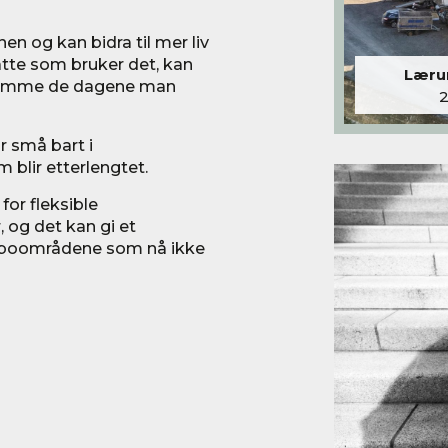
n og kan bidra til mer liv
atte som bruker det, kan
Lærum
 hjemme de dagene man
r små bart i
m blir etterlengtet.
for fleksible
, og det kan gi et
e boområdene som nå ikke