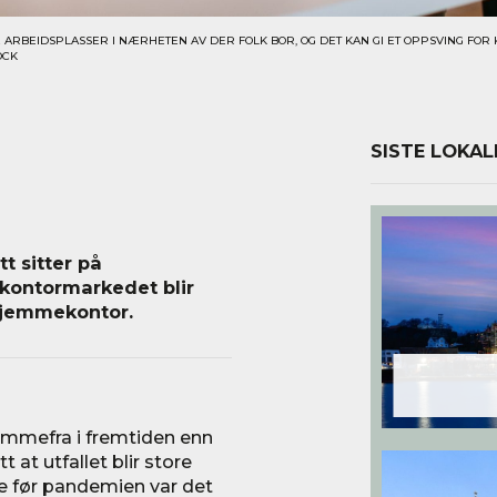
LE ARBEIDSPLASSER I NÆRHETEN AV DER FOLK BOR, OG DET KAN GI ET OPPSVING F
OCK
SISTE LOKAL
t sitter på
 kontormarkedet blir
 hjemmekontor.
jemmefra i fremtiden enn
 at utfallet blir store
de før pandemien var det