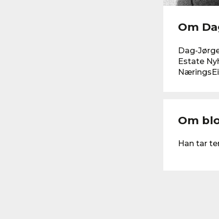
Om Dag
Dag-Jørge
Estate Nyh
NæringsE
Om bl
Han tar t