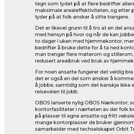
tegn som tydet på at flere bedrifter all
maksimale arealeffektiviteten, og etter 
tyder på at folk ønsker å sitte trangere.
Det er likevel grunn til å tro at en del ansa
med hensyn på hvor og når de kan jobbe. Fl
to dager i uken med hjemmekontor, men d
bedrifter å bruke dette for å ta ned kont
man trenger flere møterom og stillerom,
redusert arealbruk ved bruk av hjemmek
For noen ansatte fungerer det veldig br
det er også en del som ønsker å komme 
å jobbe, samtidig som det kanskje ikke er
reiseveien til jobb.
OBOS lanserte nylig OBOS Nærkontor, som
kontorfasiliteter i nærheten av der folk 
på plasser til egne ansatte og fritt veks
mange kontorplasser de bruker gjenno
samarbeider med techselskapet Orbit T