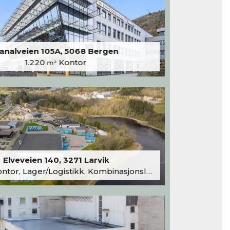
analveien 105A, 5068 Bergen
1.220
Kontor
m²
Elveveien 140, 3271 Larvik
tor, Lager/Logistikk, Kombinasjonslokaler