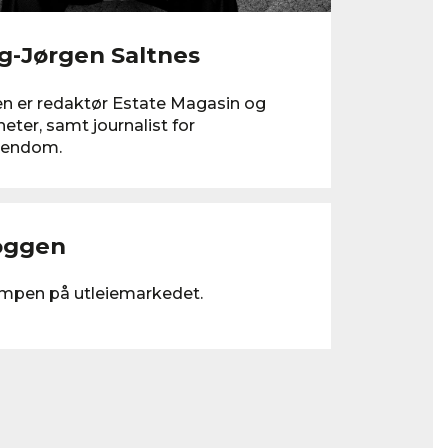
-Jørgen Saltnes
n er redaktør Estate Magasin og
eter, samt journalist for
iendom.
oggen
empen på utleiemarkedet.