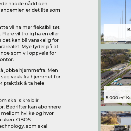
erede hadde nådd den
pandemien er det lite som
tte vil ha mer fleksibilitet
K
ere vil trolig ha en eller
et kan bli vanskelig for
orarealet. Mye tyder på at
 noe som vil oppveie for
ontor.
a å jobbe hjemmefra. Men
seg vekk fra hjemmet for
 praktisk å ta hele
5.000
Kon
m²
 skal sikre blir
bor. Bedrifter kan abonnere
le mellom hvilke og hvor
m uken. OBOS
echnology, som skal