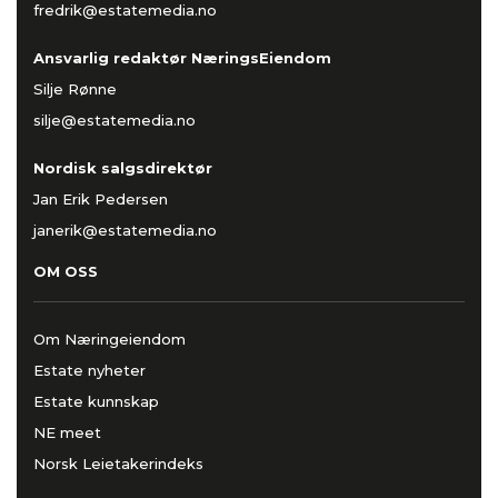
fredrik@estatemedia.no
Ansvarlig redaktør NæringsEiendom
Silje Rønne
silje@estatemedia.no
Nordisk salgsdirektør
Jan Erik Pedersen
janerik@estatemedia.no
OM OSS
Om Næringeiendom
Estate nyheter
Estate kunnskap
NE meet
Norsk Leietakerindeks