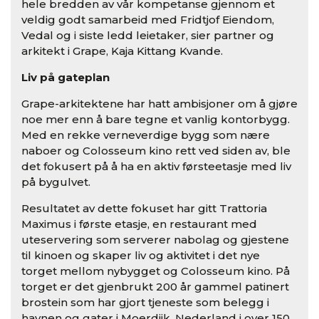
hele bredden av vår kompetanse gjennom et
veldig godt samarbeid med Fridtjof Eiendom,
Vedal og i siste ledd leietaker, sier partner og
arkitekt i Grape, Kaja Kittang Kvande.
Liv på gateplan
Grape-arkitektene har hatt ambisjoner om å gjøre
noe mer enn å bare tegne et vanlig kontorbygg.
Med en rekke verneverdige bygg som nære
naboer og Colosseum kino rett ved siden av, ble
det fokusert på å ha en aktiv førsteetasje med liv
på bygulvet.
Resultatet av dette fokuset har gitt Trattoria
Maximus i første etasje, en restaurant med
uteservering som serverer nabolag og gjestene
til kinoen og skaper liv og aktivitet i det nye
torget mellom nybygget og Colosseum kino. På
torget er det gjenbrukt 200 år gammel patinert
brostein som har gjort tjeneste som belegg i
havnen og gater i Moerdijk, Nederland i over 150