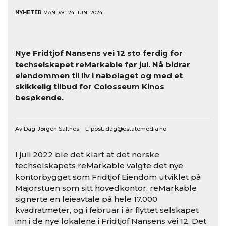
NYHETER
MANDAG 24. JUNI 2024
Nye Fridtjof Nansens vei 12 sto ferdig for
techselskapet reMarkable før jul. Nå bidrar
eiendommen til liv i nabolaget og med et
skikkelig tilbud for Colosseum Kinos
besøkende.
Av Dag-Jørgen Saltnes E-post:
dag@estatemedia.no
I juli 2022 ble det klart at det norske
techselskapets reMarkable valgte det nye
kontorbygget som Fridtjof Eiendom utviklet på
Majorstuen som sitt hovedkontor. reMarkable
signerte en leieavtale på hele 17.000
kvadratmeter, og i februar i år flyttet selskapet
inn i de nye lokalene i Fridtjof Nansens vei 12. Det