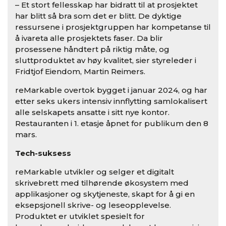
– Et stort fellesskap har bidratt til at prosjektet
har blitt så bra som det er blitt. De dyktige
ressursene i prosjektgruppen har kompetanse til
å ivareta alle prosjektets faser. Da blir
prosessene håndtert på riktig måte, og
sluttproduktet av høy kvalitet, sier styreleder i
Fridtjof Eiendom, Martin Reimers.
reMarkable overtok bygget i januar 2024, og har
etter seks ukers intensiv innflytting samlokalisert
alle selskapets ansatte i sitt nye kontor.
Restauranten i 1. etasje åpnet for publikum den 8
mars.
Tech-suksess
reMarkable utvikler og selger et digitalt
skrivebrett med tilhørende økosystem med
applikasjoner og skytjeneste, skapt for å gi en
eksepsjonell skrive- og leseopplevelse.
Produktet er utviklet spesielt for