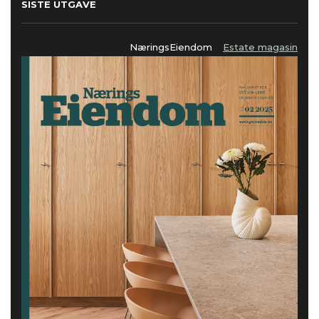
SISTE UTGAVE
NæringsEiendom
Estate magasin