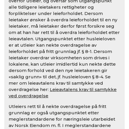
overfor utleier, og overtar som utgangspunkt
alle tidligere leietakers rettigheter og
forpliktelser under leieforholdet. Dersom
leietaker ønsker å overdra leieforholdet til en ny
leietaker, må leietaker derfor først forsikre seg
om at han har rett til å overdra leieforholdet etter
leieavtalen. Utgangspunktet etter husleieloven
er at utleier kan nekte overdragelse av
leieforholdet på fritt grunnlag jf. § 8-1. Dersom
leietaker overdrar virksomheten som drives i
lokalene, kan utleier imidlertid kun nekte dette
dersom forhold ved den nye leietakeren gir
«saklig grunn» til det, jf. husleieloven § 8-4. Se
mer om leieavtalens krav til samtykke ved
overdragelse her:
Leieavtalens krav til samtykke
ved overdragelse
Utleiers rett til å nekte overdragelse på fritt
grunnlag er også utgangspunktet etter
meglerstandardene for næringsleie utarbeidet
av Norsk Eiendom m. fl. I meglerstandardene