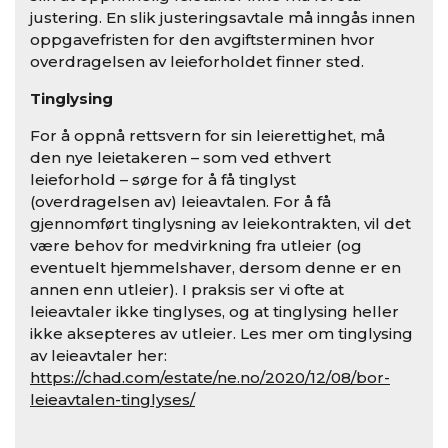
justering. En slik justeringsavtale må inngås innen
oppgavefristen for den avgiftsterminen hvor
overdragelsen av leieforholdet finner sted.
Tinglysing
For å oppnå rettsvern for sin leierettighet, må
den nye leietakeren – som ved ethvert
leieforhold – sørge for å få tinglyst
(overdragelsen av) leieavtalen. For å få
gjennomført tinglysning av leiekontrakten, vil det
være behov for medvirkning fra utleier (og
eventuelt hjemmelshaver, dersom denne er en
annen enn utleier). I praksis ser vi ofte at
leieavtaler ikke tinglyses, og at tinglysing heller
ikke aksepteres av utleier. Les mer om tinglysing
av leieavtaler her:
https://chad.com/estate/ne.no/2020/12/08/bor-
leieavtalen-tinglyses/