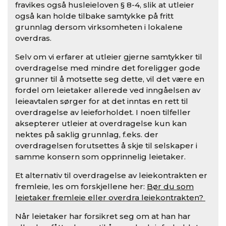
fravikes også husleieloven § 8-4, slik at utleier
også kan holde tilbake samtykke på fritt
grunnlag dersom virksomheten i lokalene
overdras.
Selv om vi erfarer at utleier gjerne samtykker til
overdragelse med mindre det foreligger gode
grunner til å motsette seg dette, vil det være en
fordel om leietaker allerede ved inngåelsen av
leieavtalen sørger for at det inntas en rett til
overdragelse av leieforholdet. I noen tilfeller
aksepterer utleier at overdragelse kun kan
nektes på saklig grunnlag, f.eks. der
overdragelsen forutsettes å skje til selskaper i
samme konsern som opprinnelig leietaker.
Et alternativ til overdragelse av leiekontrakten er
fremleie, les om forskjellene her:
Bør du som
leietaker fremleie eller overdra leiekontrakten?
Når leietaker har forsikret seg om at han har