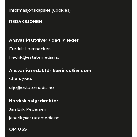
Informasjonskapsler (Cookies)
REDAKSJONEN
Ansvarlig utgiver / daglig leder
Fredrik Loennecken
fredrik@estatemedia.no
Ansvarlig redaktør NæringsEiendom
Silje Rønne
silje@estatemedia.no
Nordisk salgsdirektør
Jan Erik Pedersen
janerik@estatemedia.no
OM OSS