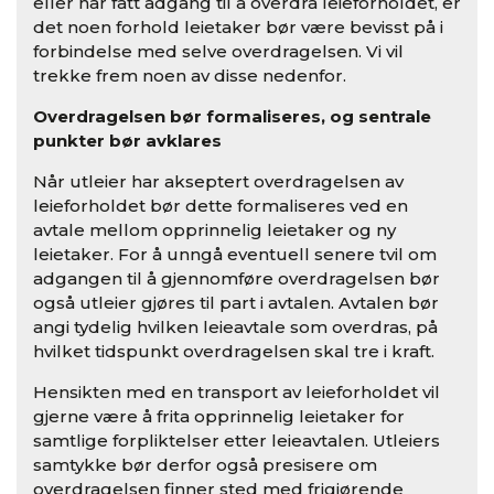
eller har fått adgang til å overdra leieforholdet, er
det noen forhold leietaker bør være bevisst på i
forbindelse med selve overdragelsen. Vi vil
trekke frem noen av disse nedenfor.
Overdragelsen bør formaliseres, og sentrale
punkter bør avklares
Når utleier har akseptert overdragelsen av
leieforholdet bør dette formaliseres ved en
avtale mellom opprinnelig leietaker og ny
leietaker. For å unngå eventuell senere tvil om
adgangen til å gjennomføre overdragelsen bør
også utleier gjøres til part i avtalen. Avtalen bør
angi tydelig hvilken leieavtale som overdras, på
hvilket tidspunkt overdragelsen skal tre i kraft.
Hensikten med en transport av leieforholdet vil
gjerne være å frita opprinnelig leietaker for
samtlige forpliktelser etter leieavtalen. Utleiers
samtykke bør derfor også presisere om
overdragelsen finner sted med frigjørende