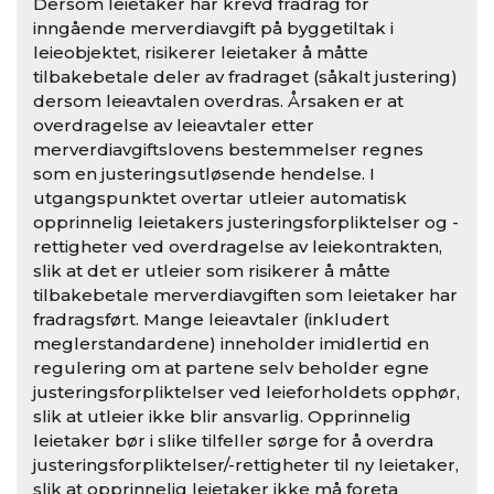
Dersom leietaker har krevd fradrag for
inngående merverdiavgift på byggetiltak i
leieobjektet, risikerer leietaker å måtte
tilbakebetale deler av fradraget (såkalt justering)
dersom leieavtalen overdras. Årsaken er at
overdragelse av leieavtaler etter
merverdiavgiftslovens bestemmelser regnes
som en justeringsutløsende hendelse. I
utgangspunktet overtar utleier automatisk
opprinnelig leietakers justeringsforpliktelser og -
rettigheter ved overdragelse av leiekontrakten,
slik at det er utleier som risikerer å måtte
tilbakebetale merverdiavgiften som leietaker har
fradragsført. Mange leieavtaler (inkludert
meglerstandardene) inneholder imidlertid en
regulering om at partene selv beholder egne
justeringsforpliktelser ved leieforholdets opphør,
slik at utleier ikke blir ansvarlig. Opprinnelig
leietaker bør i slike tilfeller sørge for å overdra
justeringsforpliktelser/-rettigheter til ny leietaker,
slik at opprinnelig leietaker ikke må foreta