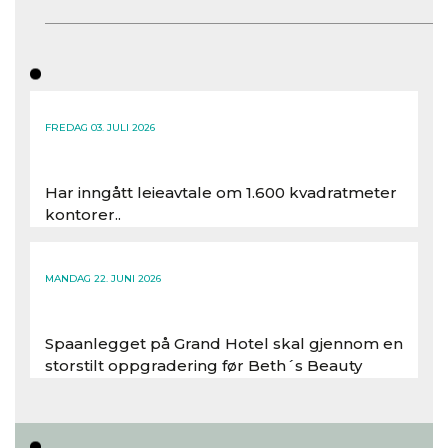
FREDAG 03. JULI 2026
Har inngått leieavtale om 1.600 kvadratmeter
kontorer..
Les hele artikkelen
MANDAG 22. JUNI 2026
Spaanlegget på Grand Hotel skal gjennom en
storstilt oppgradering før Beth´s Beauty
inntar 450 kvadratmeter i desember 2026..
Les hele artikkelen