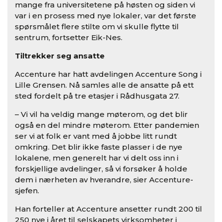
mange fra universitetene på høsten og siden vi
var i en prosess med nye lokaler, var det første
spørsmålet flere stilte om vi skulle flytte til
sentrum, fortsetter Eik-Nes.
Tiltrekker seg ansatte
Accenture har hatt avdelingen Accenture Song i
Lille Grensen. Nå samles alle de ansatte på ett
sted fordelt på tre etasjer i Rådhusgata 27.
– Vi vil ha veldig mange møterom, og det blir
også en del mindre møterom. Etter pandemien
ser vi at folk er vant med å jobbe litt rundt
omkring. Det blir ikke faste plasser i de nye
lokalene, men generelt har vi delt oss inn i
forskjellige avdelinger, så vi forsøker å holde
dem i nærheten av hverandre, sier Accenture-
sjefen.
Han forteller at Accenture ansetter rundt 200 til
250 nye i året til selskapets virksomheter i