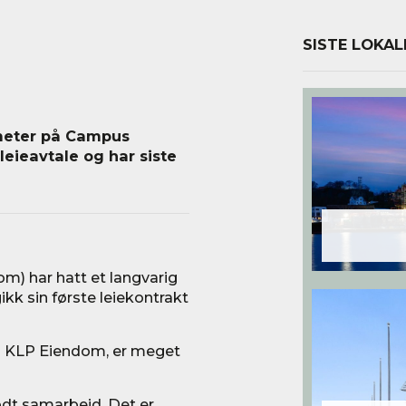
SISTE LOKAL
tmeter på Campus
leieavtale og har siste
m) har hatt et langvarig
kk sin første leiekontrakt
 i KLP Eiendom, er meget
godt samarbeid. Det er