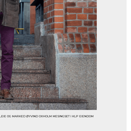
LEIE OG MARKED ØYVIND OXHOLM MESINGSET I KLP EIENDOM