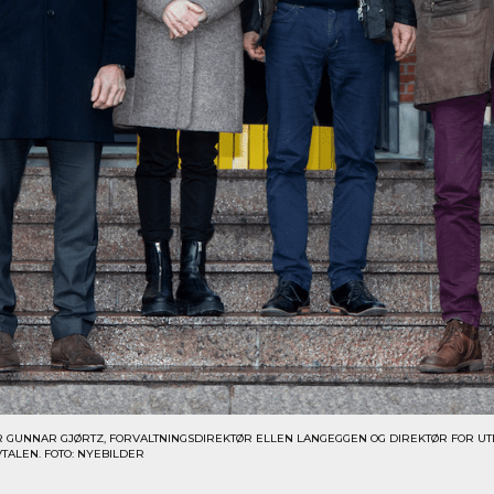
R GUNNAR GJØRTZ, FORVALTNINGSDIREKTØR ELLEN LANGEGGEN OG DIREKTØR FOR UT
TALEN. FOTO: NYEBILDER