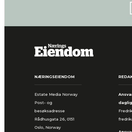
NÆRINGSEIENDOM
REDA
Estate Media Norway
Ansvar
Post- og
daglig
besøksadresse
Fredri
Rådhusgata 26, 0151
fredri
Oslo, Norway
Ansvar