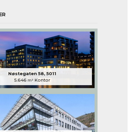
ER
Nøstegaten 58, 5011
5.646
Kontor
m²