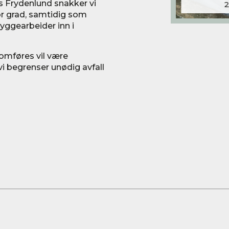
 Frydenlund snakker vi
tor grad, samtidig som
ggearbeider inn i
omføres vil være
i begrenser unødig avfall