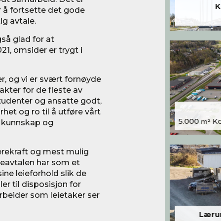
K
 å fortsette det gode
ig avtale.
så glad for at
21, omsider er trygt i
r, og vi er svært fornøyde
kter for de fleste av
studenter og ansatte godt,
rhet og ro til å utføre vårt
5.000
Kon
 kunnskap og
m²
rekraft og mest mulig
ieavtalen har som et
ne leieforhold slik de
er til disposisjon for
beider som leietaker ser
Lærum