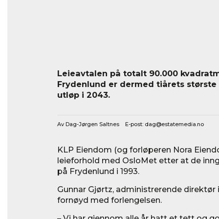
Leieavtalen på totalt 90.000 kvadra
Frydenlund er dermed tiårets største 
utløp i 2043.
Av Dag-Jørgen Saltnes E-post:
dag@estatemedia.no
KLP Eiendom (og forløperen Nora Eiendo
leieforhold med OsloMet etter at de inngi
på Frydenlund i 1993.
Gunnar Gjørtz, administrerende direktør
fornøyd med forlengelsen.
– Vi har gjennom alle år hatt et tett og 