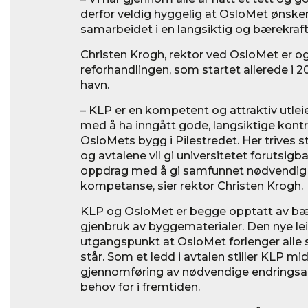
derfor veldig hyggelig at OsloMet ønsker
samarbeidet i en langsiktig og bærekraft
Christen Krogh, rektor ved OsloMet er og
reforhandlingen, som startet allerede i 20
havn.
– KLP er en kompetent og attraktiv utleie
med å ha inngått gode, langsiktige kontra
OsloMets bygg i Pilestredet. Her trives 
og avtalene vil gi universitetet forutsigba
oppdrag med å gi samfunnet nødvendig
kompetanse, sier rektor Christen Krogh.
KLP og OsloMet er begge opptatt av bæ
gjenbruk av byggematerialer. Den nye le
utgangspunkt at OsloMet forlenger alle si
står. Som et ledd i avtalen stiller KLP midl
gjennomføring av nødvendige endringsar
behov for i fremtiden.