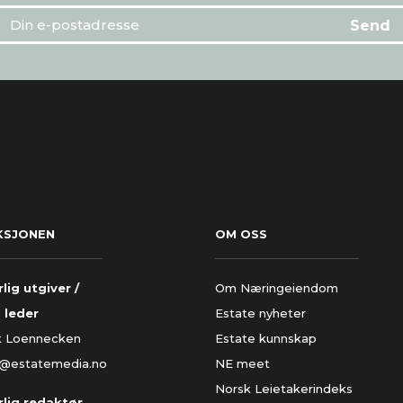
KSJONEN
OM OSS
lig utgiver /
Om Næringeiendom
 leder
Estate nyheter
k Loennecken
Estate kunnskap
k@estatemedia.no
NE meet
Norsk Leietakerindeks
lig redaktør