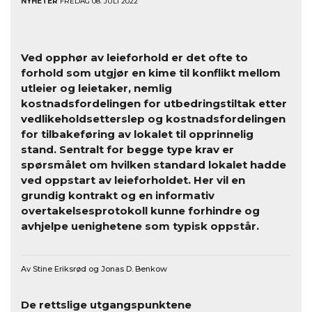
NYHETER
FREDAG 08. JULI 2022
Ved opphør av leieforhold er det ofte to
forhold som utgjør en kime til konflikt mellom
utleier og leietaker, nemlig
kostnadsfordelingen for utbedringstiltak etter
vedlikeholdsetterslep og kostnadsfordelingen
for tilbakeføring av lokalet til opprinnelig
stand. Sentralt for begge type krav er
spørsmålet om hvilken standard lokalet hadde
ved oppstart av leieforholdet. Her vil en
grundig kontrakt og en informativ
overtakelsesprotokoll kunne forhindre og
avhjelpe uenighetene som typisk oppstår.
Av Stine Eriksrød og Jonas D. Benkow
De rettslige utgangspunktene