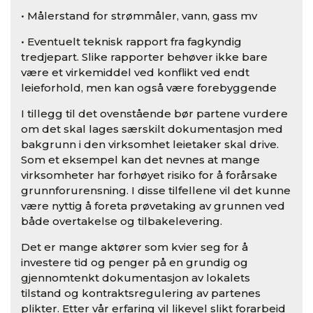
• Målerstand for strømmåler, vann, gass mv
• Eventuelt teknisk rapport fra fagkyndig
tredjepart. Slike rapporter behøver ikke bare
være et virkemiddel ved konflikt ved endt
leieforhold, men kan også være forebyggende
I tillegg til det ovenstående bør partene vurdere
om det skal lages særskilt dokumentasjon med
bakgrunn i den virksomhet leietaker skal drive.
Som et eksempel kan det nevnes at mange
virksomheter har forhøyet risiko for å forårsake
grunnforurensning. I disse tilfellene vil det kunne
være nyttig å foreta prøvetaking av grunnen ved
både overtakelse og tilbakelevering.
Det er mange aktører som kvier seg for å
investere tid og penger på en grundig og
gjennomtenkt dokumentasjon av lokalets
tilstand og kontraktsregulering av partenes
plikter. Etter vår erfaring vil likevel slikt forarbeid