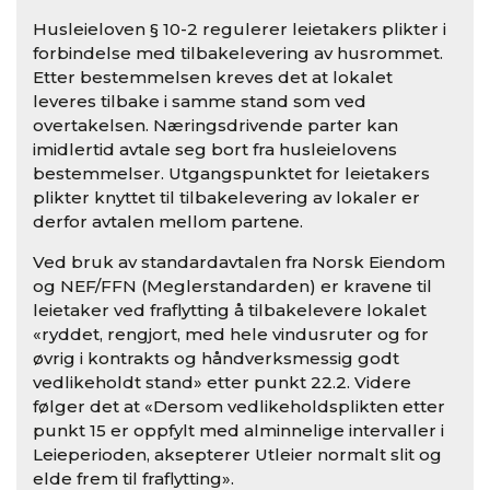
Husleieloven § 10-2 regulerer leietakers plikter i
forbindelse med tilbakelevering av husrommet.
Etter bestemmelsen kreves det at lokalet
leveres tilbake i samme stand som ved
overtakelsen. Næringsdrivende parter kan
imidlertid avtale seg bort fra husleielovens
bestemmelser. Utgangspunktet for leietakers
plikter knyttet til tilbakelevering av lokaler er
derfor avtalen mellom partene.
Ved bruk av standardavtalen fra Norsk Eiendom
og NEF/FFN (Meglerstandarden) er kravene til
leietaker ved fraflytting å tilbakelevere lokalet
«ryddet, rengjort, med hele vindusruter og for
øvrig i kontrakts og håndverksmessig godt
vedlikeholdt stand» etter punkt 22.2. Videre
følger det at «Dersom vedlikeholdsplikten etter
punkt 15 er oppfylt med alminnelige intervaller i
Leieperioden, aksepterer Utleier normalt slit og
elde frem til fraflytting».