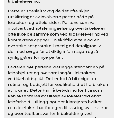
tilbakelevering.
Dette er spesielt viktig da det ofte skjer
utskiftninger av involverte parter både på
leietaker- og utleiersiden. Partene som var
involvert ved avtaleinngåelse og overtakelse er
ofte ikke de samme som ved tilbakelevering ved
kontraktens opphør. En skriftlig avtale og en
overtakelsesprotokoll med god detaljgrad, vil
dermed sørge for at viktig informasjon også
synliggjøres for nye parter.
I avtalen bør partene klarlegge standarden på
leieobjektet og hva som inngår i leietakers
vedlikeholdsplikt. Det er lurt å bli enige om
rutiner og budsjett for vedlikehold ut fra bruken
av lokalet. Dette kan få betydning for hva som
kan aksepteres av slitasje av lokalet ved endt
leieforhold. I tillegg bør det klargjøres hvilket
rom leietaker har for egen tilpasning av lokalene,
og eventuelt ansvar for tilbakeføring ved