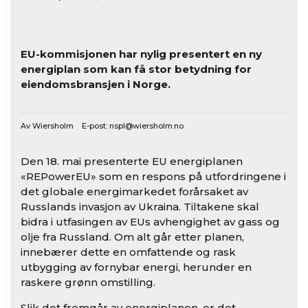
EU-kommisjonen har nylig presentert en ny
energiplan som kan få stor betydning for
eiendomsbransjen i Norge.
Av Wiersholm E-post:
nspl@wiersholm.no
Den 18. mai presenterte EU energiplanen
«REPowerEU» som en respons på utfordringene i
det globale energimarkedet forårsaket av
Russlands invasjon av Ukraina. Tiltakene skal
bidra i utfasingen av EUs avhengighet av gass og
olje fra Russland. Om alt går etter planen,
innebærer dette en omfattende og rask
utbygging av fornybar energi, herunder en
raskere grønn omstilling.
Slik det fremgår av energiplanen, er det