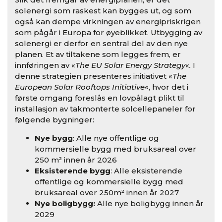
solenergi som raskest kan bygges ut, og som
også kan dempe virkningen av energipriskrigen
som pågår i Europa for øyeblikket. Utbygging av
solenergi er derfor en sentral del av den nye
planen. Et av tiltakene som legges frem, er
innføringen av «
The EU Solar Energy Strategy
«
.
I
denne strategien presenteres initiativet «
The
European Solar Rooftops Initiative
«, hvor det i
første omgang foreslås en lovpålagt plikt til
installasjon av takmonterte solcellepaneler for
følgende bygninger:
Nye bygg
: Alle nye offentlige og
kommersielle bygg med bruksareal over
250 m² innen år 2026
Eksisterende bygg
: Alle eksisterende
offentlige og kommersielle bygg med
bruksareal over 250m² innen år 2027
Nye boligbygg:
Alle nye boligbygg innen år
2029