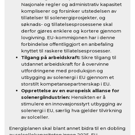
Nasjonale regler og administrativ kapasitet
kompliserer og forsinker utstedelsen av
tillatelser til solenergiprosjekter, og
søknads- og tillatelsesprosessene skal
derfor gjøres enklere og kortere gjennom
lovgivning. EU-kommisjonen har i denne
forbindelse offentliggjort en anbefaling
knyttet til raskere tillatelsesprosesser.
Tilgang på arbeidskraft:
Sikre tilgang til
utdannet arbeidskraft for å overvinne
utfordringene med produksjon og
utbygging av solenergi i EU gjennom et
storstilt kompetansepartnerskap i EU.
Opprettelse av en europeisk allianse for
solenergiindustrien:
Hensikten er å
stimulere en innovasjonsstyrt utbygging av
solenergi i EU, særlig hva gjelder tilvirkning
av solceller.
Energiplanen skal blant annet bidra til en dobling
av solcellekapasiteten innen 2025. EU-