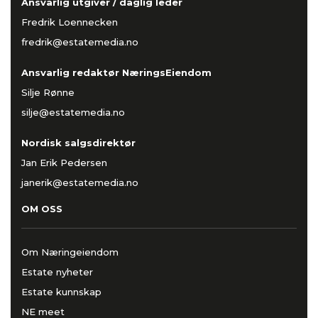
Ansvarlig utgiver / daglig leder
Fredrik Loennecken
fredrik@estatemedia.no
Ansvarlig redaktør NæringsEiendom
Silje Rønne
silje@estatemedia.no
Nordisk salgsdirektør
Jan Erik Pedersen
janerik@estatemedia.no
OM OSS
Om Næringeiendom
Estate nyheter
Estate kunnskap
NE meet