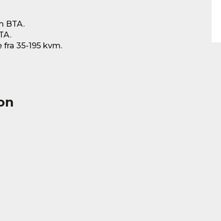
vm BTA.
TA.
e fra 35-195 kvm.
on