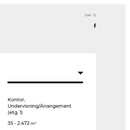
Søk
Holbergs gate 15
Kontor,
Undervisning/Arrangement
(etg. 1)
35 - 2.472
m²