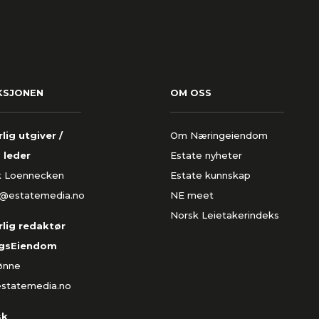
KSJONEN
OM OSS
lig utgiver /
Om Næringeiendom
 leder
Estate nyheter
k Loennecken
Estate kunnskap
k@estatemedia.no
NE meet
Norsk Leietakerindeks
lig redaktør
gsEiendom
Rønne
estatemedia.no
sk