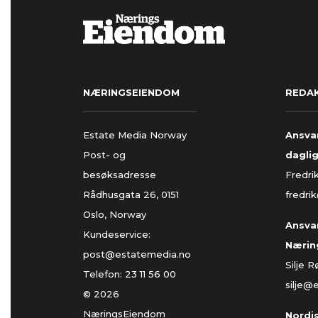
NÆRINGSEIENDOM
REDA
Estate Media Norway
Ansvar
Post- og
daglig
besøksadresse
Fredri
Rådhusgata 26, 0151
fredri
Oslo, Norway
Ansvar
Kundeservice:
Nærin
post@estatemedia.no
Silje 
Telefon:
23 11 56 00
silje@
© 2026
NæringsEiendom
Nordi