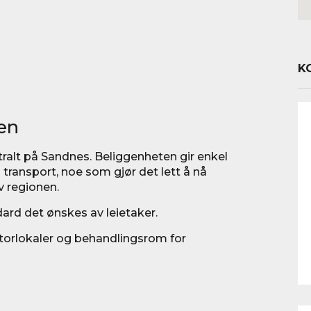
K
en
tralt på Sandnes. Beliggenheten gir enkel
g transport, noe som gjør det lett å nå
v regionen.
ard det ønskes av leietaker.
ntorlokaler og behandlingsrom for