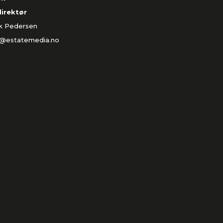
direktør
ik Pedersen
k@estatemedia.no