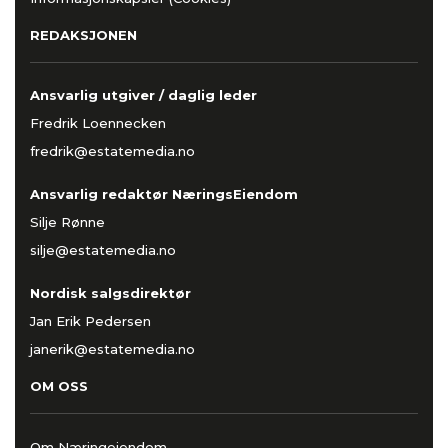
REDAKSJONEN
Ansvarlig utgiver / daglig leder
Fredrik Loennecken
fredrik@estatemedia.no
Ansvarlig redaktør NæringsEiendom
Silje Rønne
silje@estatemedia.no
Nordisk salgsdirektør
Jan Erik Pedersen
janerik@estatemedia.no
OM OSS
Om Næringeiendom