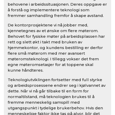
behovene i arbeidssituasjonen. Deres oppgave er
å forstå og implementere teknologi som
fremmer samhandling fremfor å skape avstand.
De kontorprosjektene vi nå jobber med,
kjennetegnes av et ønske om flere møterom.
Behovet for fysiske møter på arbeidsplassen har
rett og slett økt i takt med bruken av
hjemmekontor, og kundens bestilling er derfor
flere små møterom med mer avansert
møteromsteknologi. I tillegg vokser det frem
egne møteromsetasjer for at toppene skal
kunne håndteres.
Teknologiutviklingen fortsetter med full styrke
og arbeidsprosessene endrer seg i kjølvannet av
dette. Når vi nå går tilbake til en form for
normaltilstand, må teknologien brukes til å
fremme menneskelig samspill med
utgangspunkt i tydelige brukerbehov. Hvis den
menneskelige faktor ikke tas på alvor, blir det