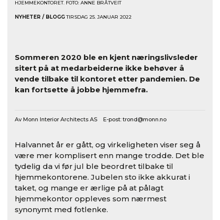
HJEMMEKONTORET. FOTO: ANNE BRÅTVEIT
NYHETER / BLOGG
TIRSDAG 25. JANUAR 2022
Sommeren 2020 ble en kjent næringslivsleder
sitert på at medarbeiderne ikke behøver å
vende tilbake til kontoret etter pandemien. De
kan fortsette å jobbe hjemmefra.
Av Monn Interior Architects AS E-post:
trond@monn.no
Halvannet år er gått, og virkeligheten viser seg å
være mer komplisert enn mange trodde. Det ble
tydelig da vi før jul ble beordret tilbake til
hjemmekontorene. Jubelen sto ikke akkurat i
taket, og mange er ærlige på at pålagt
hjemmekontor oppleves som nærmest
synonymt med fotlenke.