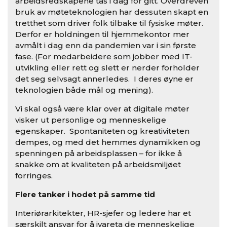
arbeidsredskapene tas i dag for gitt. Overdreven
bruk av møteteknologien har dessuten skapt en
tretthet som driver folk tilbake til fysiske møter.
Derfor er holdningen til hjemmekontor mer
avmålt i dag enn da pandemien var i sin første
fase. (For medarbeidere som jobber med IT-
utvikling eller rett og slett er nerder forholder
det seg selvsagt annerledes. I deres øyne er
teknologien både mål og mening).
Vi skal også være klar over at digitale møter
visker ut personlige og menneskelige
egenskaper. Spontaniteten og kreativiteten
dempes, og med det hemmes dynamikken og
spenningen på arbeidsplassen – for ikke å
snakke om at kvaliteten på arbeidsmiljøet
forringes.
Flere tanker i hodet på samme tid
Interiørarkitekter, HR-sjefer og ledere har et
særskilt ansvar for å ivareta de menneskelige