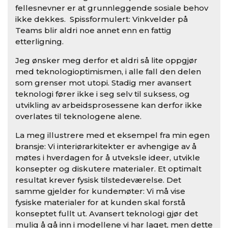
fellesnevner er at grunnleggende sosiale behov
ikke dekkes. Spissformulert: Vinkvelder på
Teams blir aldri noe annet enn en fattig
etterligning.
Jeg ønsker meg derfor et aldri så lite oppgjør
med teknologioptimismen, i alle fall den delen
som grenser mot utopi. Stadig mer avansert
teknologi fører ikke i seg selv til suksess, og
utvikling av arbeidsprosessene kan derfor ikke
overlates til teknologene alene.
La meg illustrere med et eksempel fra min egen
bransje: Vi interiørarkitekter er avhengige av å
møtes i hverdagen for å utveksle ideer, utvikle
konsepter og diskutere materialer. Et optimalt
resultat krever fysisk tilstedeværelse. Det
samme gjelder for kundemøter: Vi må vise
fysiske materialer for at kunden skal forstå
konseptet fullt ut. Avansert teknologi gjør det
mulig å gå inn i modellene vi har laget, men dette