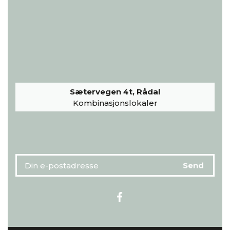
Sætervegen 4t, Rådal
Kombinasjonslokaler