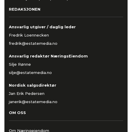
REDAKSJONEN
Ansvarlig utgiver / daglig leder
Fredrik Loennecken
fredrik@estatemedia.no
Ansvarlig redaktør NæringsEiendom
Silje Rønne
silje@estatemedia.no
Nordisk salgsdirektør
Jan Erik Pedersen
janerik@estatemedia.no
OM OSS
Om Næringeiendom