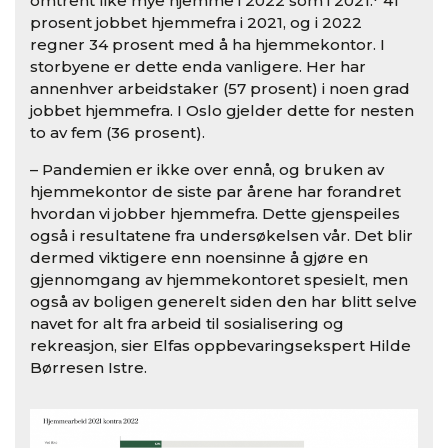
omtrent like mye hjemme i 2022 som i 2021.* 41
prosent jobbet hjemmefra i 2021, og i 2022
regner 34 prosent med å ha hjemmekontor. I
storbyene er dette enda vanligere. Her har
annenhver arbeidstaker (57 prosent) i noen grad
jobbet hjemmefra. I Oslo gjelder dette for nesten
to av fem (36 prosent).
– Pandemien er ikke over ennå, og bruken av
hjemmekontor de siste par årene har forandret
hvordan vi jobber hjemmefra. Dette gjenspeiles
også i resultatene fra undersøkelsen vår. Det blir
dermed viktigere enn noensinne å gjøre en
gjennomgang av hjemmekontoret spesielt, men
også av boligen generelt siden den har blitt selve
navet for alt fra arbeid til sosialisering og
rekreasjon, sier Elfas oppbevaringsekspert Hilde
Børresen Istre.