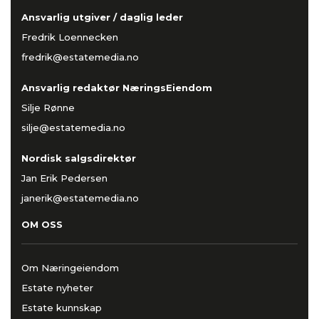
Ansvarlig utgiver / daglig leder
Fredrik Loennecken
fredrik@estatemedia.no
Ansvarlig redaktør NæringsEiendom
Silje Rønne
silje@estatemedia.no
Nordisk salgsdirektør
Jan Erik Pedersen
janerik@estatemedia.no
OM OSS
Om Næringeiendom
Estate nyheter
Estate kunnskap