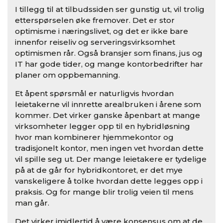
I tillegg til at tilbudssiden ser gunstig ut, vil trolig
etterspørselen øke fremover. Det er stor
optimisme i næringslivet, og det er ikke bare
innenfor reiseliv og serveringsvirksomhet
optimismen rår. Også bransjer som finans, jus og
IT har gode tider, og mange kontorbedrifter har
planer om oppbemanning.
Et åpent spørsmål er naturligvis hvordan
leietakerne vil innrette arealbruken i årene som
kommer. Det virker ganske åpenbart at mange
virksomheter legger opp til en hybridløsning
hvor man kombinerer hjemmekontor og
tradisjonelt kontor, men ingen vet hvordan dette
vil spille seg ut. Der mange leietakere er tydelige
på at de går for hybridkontoret, er det mye
vanskeligere å tolke hvordan dette legges opp i
praksis. Og for mange blir trolig veien til mens
man går.
Det virker imidlertid å være konsensus om at de