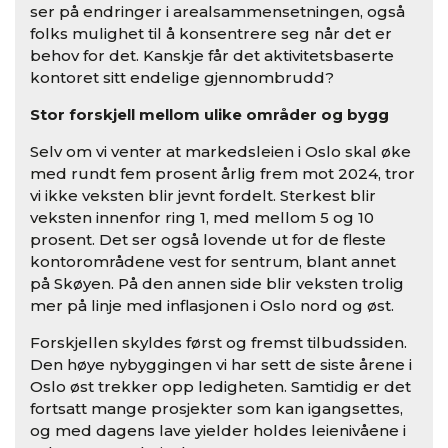
ser på endringer i arealsammensetningen, også
folks mulighet til å konsentrere seg når det er
behov for det. Kanskje får det aktivitetsbaserte
kontoret sitt endelige gjennombrudd?
Stor forskjell mellom ulike områder og bygg
Selv om vi venter at markedsleien i Oslo skal øke
med rundt fem prosent årlig frem mot 2024, tror
vi ikke veksten blir jevnt fordelt. Sterkest blir
veksten innenfor ring 1, med mellom 5 og 10
prosent. Det ser også lovende ut for de fleste
kontorområdene vest for sentrum, blant annet
på Skøyen. På den annen side blir veksten trolig
mer på linje med inflasjonen i Oslo nord og øst.
Forskjellen skyldes først og fremst tilbudssiden.
Den høye nybyggingen vi har sett de siste årene i
Oslo øst trekker opp ledigheten. Samtidig er det
fortsatt mange prosjekter som kan igangsettes,
og med dagens lave yielder holdes leienivåene i