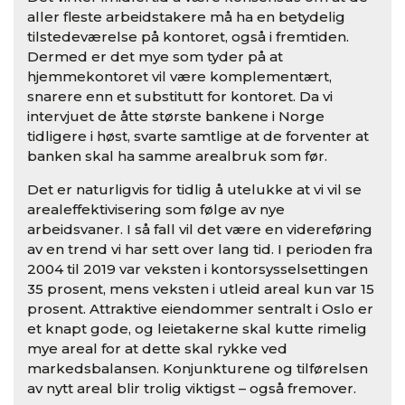
aller fleste arbeidstakere må ha en betydelig
tilstedeværelse på kontoret, også i fremtiden.
Dermed er det mye som tyder på at
hjemmekontoret vil være komplementært,
snarere enn et substitutt for kontoret. Da vi
intervjuet de åtte største bankene i Norge
tidligere i høst, svarte samtlige at de forventer at
banken skal ha samme arealbruk som før.
Det er naturligvis for tidlig å utelukke at vi vil se
arealeffektivisering som følge av nye
arbeidsvaner. I så fall vil det være en videreføring
av en trend vi har sett over lang tid. I perioden fra
2004 til 2019 var veksten i kontorsysselsettingen
35 prosent, mens veksten i utleid areal kun var 15
prosent. Attraktive eiendommer sentralt i Oslo er
et knapt gode, og leietakerne skal kutte rimelig
mye areal for at dette skal rykke ved
markedsbalansen. Konjunkturene og tilførelsen
av nytt areal blir trolig viktigst – også fremover.