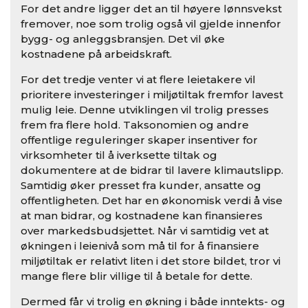
For det andre ligger det an til høyere lønnsvekst
fremover, noe som trolig også vil gjelde innenfor
bygg- og anleggsbransjen. Det vil øke
kostnadene på arbeidskraft.
For det tredje venter vi at flere leietakere vil
prioritere investeringer i miljøtiltak fremfor lavest
mulig leie. Denne utviklingen vil trolig presses
frem fra flere hold. Taksonomien og andre
offentlige reguleringer skaper insentiver for
virksomheter til å iverksette tiltak og
dokumentere at de bidrar til lavere klimautslipp.
Samtidig øker presset fra kunder, ansatte og
offentligheten. Det har en økonomisk verdi å vise
at man bidrar, og kostnadene kan finansieres
over markedsbudsjettet. Når vi samtidig vet at
økningen i leienivå som må til for å finansiere
miljøtiltak er relativt liten i det store bildet, tror vi
mange flere blir villige til å betale for dette.
Dermed får vi trolig en økning i både inntekts- og