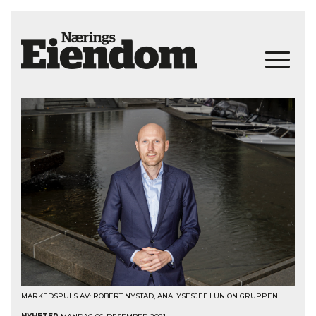
MARKEDSPULS AV: ROBERT NYSTAD, ANALYSESJEF I UNION GRUPPEN