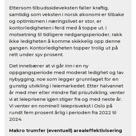
Ettersom tilbudssideveksten faller kraftig,
samtidig som veksten i norsk økonomi er tilbake
og optimismen i næringslivet er stor, er
kontorledigheten i ferd med å toppe ut. I
motsetning til tidligere nedgangsperioder, rakk
ikke ledigheten å komme skikkelig opp denne
gangen. Kontorledigheten topper trolig ut på
rett under syv prosent.
Det innebærer at vi går inn i en ny
oppgangsperiode med moderat ledighet og lav
nybygging, noe som legger grunnlaget for en
gunstig utvikling i leiemarkedet. Etter halvannet
år med mer eller mindre flat prisutvikling, venter
vi at leieprisene igjen stiger fra og med neste år.
Vi venter en nominell leieprisvekst i Oslo på
rundt fem prosent årlig i perioden fra 2022 til
2024.
Makro trumfer (eventuell) arealeffektivisering