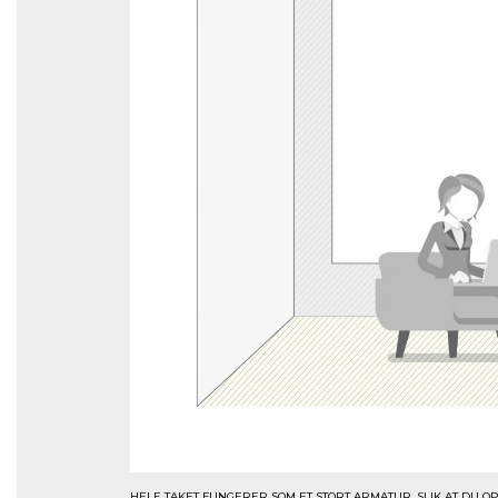
HELE TAKET FUNGERER SOM ET STORT ARMATUR, SLIK AT DU O