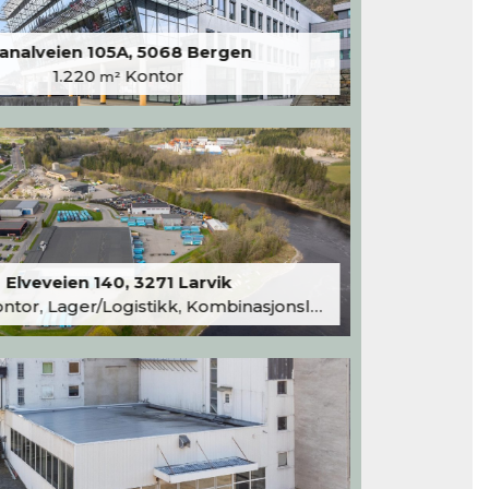
analveien 105A, 5068 Bergen
1.220
Kontor
m²
Elveveien 140, 3271 Larvik
tor, Lager/Logistikk, Kombinasjonslokaler