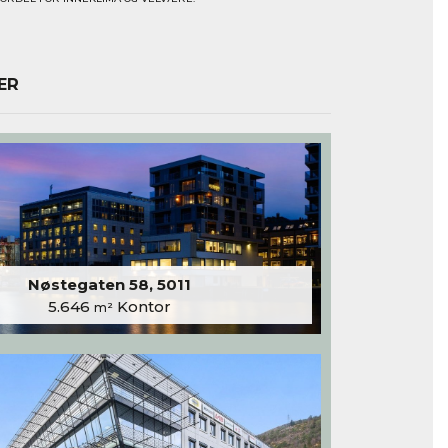
ER
Nøstegaten 58, 5011
5.646
Kontor
m²