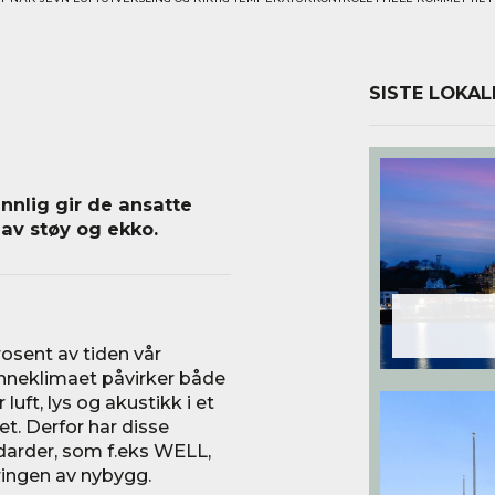
SISTE LOKAL
nnlig gir de ansatte
 av støy og ekko.
rosent av tiden vår
inneklimaet påvirker både
 luft, lys og akustikk i et
et. Derfor har disse
ndarder, som f.eks WELL,
eringen av nybygg.