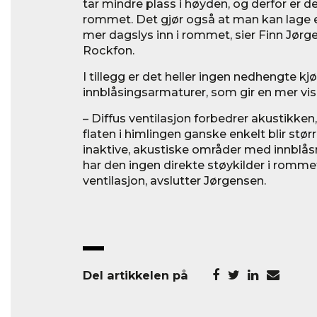
tar mindre plass i høyden, og derfor er d
rommet. Det gjør også at man kan lage e
mer dagslys inn i rommet, sier Finn Jørge
Rockfon.
I tillegg er det heller ingen nedhengte kjø
innblåsingsarmaturer, som gir en mer visu
– Diffus ventilasjon forbedrer akustikke
flaten i himlingen ganske enkelt blir stø
inaktive, akustiske områder med innblåsn
har den ingen direkte støykilder i romme
ventilasjon, avslutter Jørgensen.
Del artikkelen på