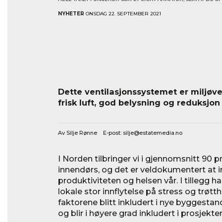
NYHETER
ONSDAG 22. SEPTEMBER 2021
Dette ventilasjonssystemet er miljøve
frisk luft, god belysning og reduksjon
Av Silje Rønne E-post:
silje@estatemedia.no
I Norden tilbringer vi i gjennomsnitt 90 p
innendørs, og det er veldokumentert at 
produktiviteten og helsen vår. I tillegg har
lokale stor innflytelse på stress og trøtth
faktorene blitt inkludert i nye byggesta
og blir i høyere grad inkludert i prosjekt