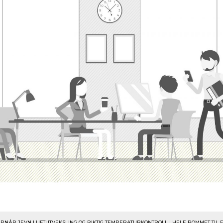
PPNÅR JEVN LUFTUTVEKSLING OG RIKTIG TEMPERATURKONTROLL I HELE ROMMET TIL 