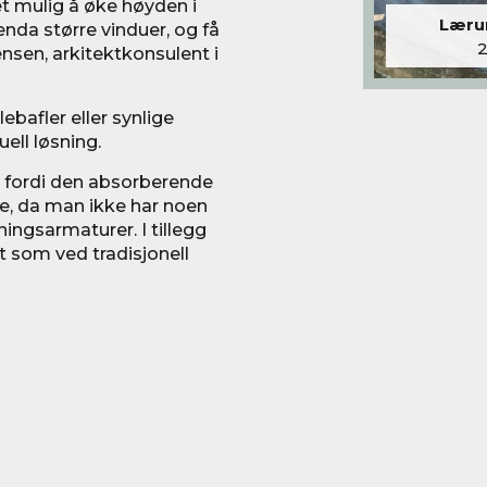
et mulig å øke høyden i
Lærum
nda større vinduer, og få
nsen, arkitektkonsulent i
lebafler eller synlige
ell løsning.
n, fordi den absorberende
rre, da man ikke har noen
ingsarmaturer. I tillegg
t som ved tradisjonell