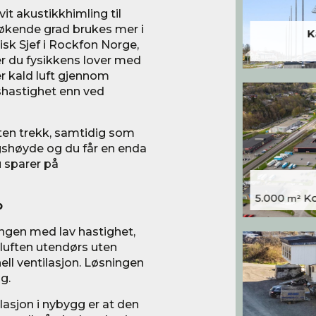
it akustikkhimling til
i økende grad brukes mer i
K
isk Sjef i Rockfon Norge,
ter du fysikkens lover med
er kald luft gjennom
shastighet enn ved
ten trekk, samtidig som
ngshøyde og du får en enda
u sparer på
5.000
Kon
m²
p
ngen med lav hastighet,
 luften utendørs uten
ll ventilasjon. Løsningen
g.
lasjon i nybygg er at den