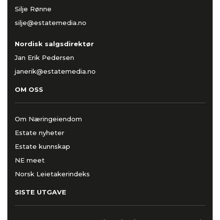
Silje Rønne
silje@estatemedia.no
Nordisk salgsdirektør
Jan Erik Pedersen
janerik@estatemedia.no
OM OSS
Om Næringeiendom
Estate nyheter
Estate kunnskap
NE meet
Norsk Leietakerindeks
SISTE UTGAVE