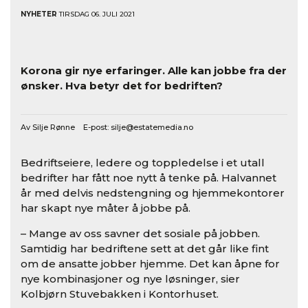
NYHETER
TIRSDAG 06. JULI 2021
Korona gir nye erfaringer. Alle kan jobbe fra der
ønsker. Hva betyr det for bedriften?
Av Silje Rønne E-post:
silje@estatemedia.no
Bedriftseiere, ledere og toppledelse i et utall
bedrifter har fått noe nytt å tenke på. Halvannet
år med delvis nedstengning og hjemmekontorer
har skapt nye måter å jobbe på.
– Mange av oss savner det sosiale på jobben.
Samtidig har bedriftene sett at det går like fint
om de ansatte jobber hjemme. Det kan åpne for
nye kombinasjoner og nye løsninger, sier
Kolbjørn Stuvebakken i Kontorhuset.