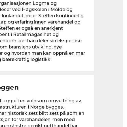
organisasjonen Logma og
eleser ved Høgskolen i Molde og
Innlandet, deler Steffen kontinuerlig
ap og erfaring innen varehandel og
 Steffen er også en anerkjent
bent i Retailmagasinet og
endom, der han deler sin ekspertise
om bransjens utvikling, nye
er og hvordan man kan oppnå en mer
g bærekraftig logistikk.
oggen
idt oppe i en voldsom omveltning av
astrukturen i Norge bygges.
har historisk sett blitt sett på som en
ksjon for varehandelen, men med
aremønstre og økt netthandel har