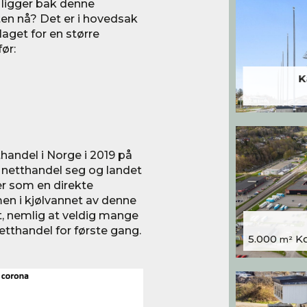
 ligger bak denne
ten nå? Det er i hovedsak
aget for en større
ør:
K
tthandel i Norge i 2019 på
l netthandel seg og landet
r som en direkte
n i kjølvannet av denne
t, nemlig at veldig mange
netthandel for første gang.
5.000
Kon
m²