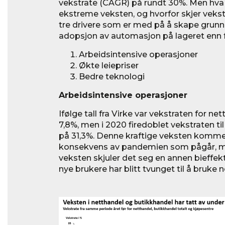
vekstrate (CAGR) på rundt 30%. Men hva
ekstreme veksten, og hvorfor skjer veks
tre drivere som er med på å skape grunnl
adopsjon av automasjon på lageret enn f
Arbeidsintensive operasjoner
Økte leiepriser
Bedre teknologi
Arbeidsintensive operasjoner
Ifølge tall fra Virke var vekstraten for ne
7,8%, men i 2020 firedoblet vekstraten ti
på 31,3%. Denne kraftige veksten komme
konsekvens av pandemien som pågår, me
veksten skjuler det seg en annen bieffek
nye brukere har blitt tvunget til å bruke 