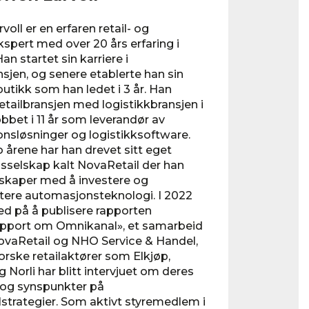
voll er en erfaren retail- og
kspert med over 20 års erfaring i
an startet sin karriere i
jen, og senere etablerte han sin
utikk som han ledet i 3 år. Han
retailbransjen med logistikkbransjen i
obbet i 11 år som leverandør av
nsløsninger og logistikksoftware.
o årene har han drevet sitt eget
sselskap kalt NovaRetail der han
lskaper med å investere og
ere automasjonsteknologi. I 2022
ed på å publisere rapporten
apport om Omnikanal», et samarbeid
vaRetail og NHO Service & Handel,
norske retailaktører som Elkjøp,
 Norli har blitt intervjuet om deres
 og synspunkter på
strategier. Som aktivt styremedlem i