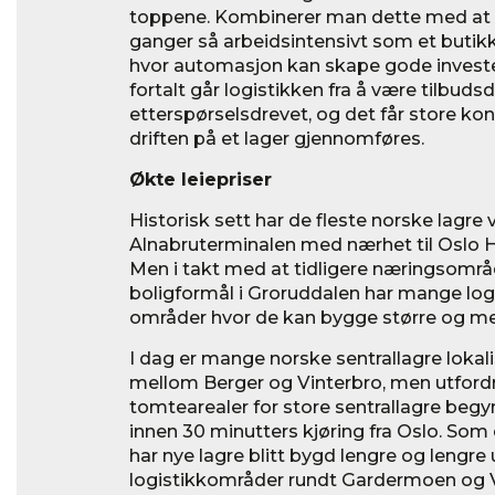
toppene. Kombinerer man dette med at n
ganger så arbeidsintensivt som et butik
hvor automasjon kan skape gode investe
fortalt går logistikken fra å være tilbudsd
etterspørselsdrevet, og det får store k
driften på et lager gjennomføres.
Økte leiepriser
Historisk sett har de fleste norske lagre 
Alnabruterminalen med nærhet til Oslo 
Men i takt med at tidligere næringsområde
boligformål i Groruddalen har mange log
områder hvor de kan bygge større og mer
I dag er mange norske sentrallagre lokali
mellom Berger og Vinterbro, men utfordr
tomtearealer for store sentrallagre begy
innen 30 minutters kjøring fra Oslo. So
har nye lagre blitt bygd lengre og lengre
logistikkområder rundt Gardermoen og V