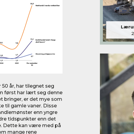
Lærum
50 år, har tilegnet seg
n først har lært seg denne
et bringer, er det mye som
ke til gamle vaner. Disse
andlemønster enn yngre
dre tidspunkter enn det
re. Dette kan være med på
som mange rene