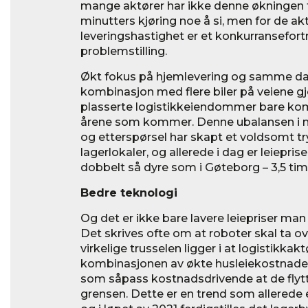
mange aktører har ikke denne økningen fr
minutters kjøring noe å si, men for de a
leveringshastighet er et konkurransefort
problemstilling.
Økt fokus på hjemlevering og samme dag
kombinasjon med flere biler på veiene g
plasserte logistikkeiendommer bare komme
årene som kommer. Denne ubalansen i 
og etterspørsel har skapt et voldsomt 
lagerlokaler, og allerede i dag er leiepri
dobbelt så dyre som i Gøteborg – 3,5 time
Bedre teknologi
Og det er ikke bare lavere leiepriser man 
Det skrives ofte om at roboter skal ta o
virkelige trusselen ligger i at logistikkak
kombinasjonen av økte husleiekostnade
som såpass kostnadsdrivende at de flytte
grensen. Dette er en trend som allerede e