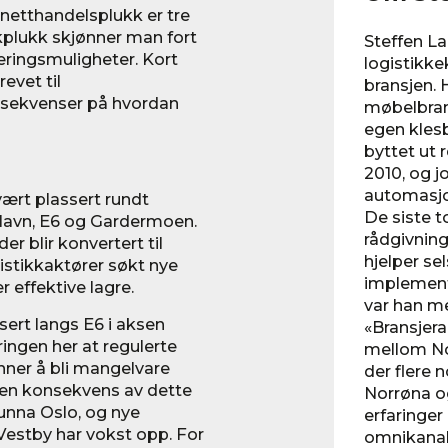
etthandelsplukk er tre
kplukk skjønner man fort
Steffen Lar
ringsmuligheter. Kort
logistikke
revet til
bransjen. H
onsekvenser på hvordan
møbelbrans
egen klesb
byttet ut 
2010, og j
automasjo
vært plassert rundt
De siste t
Havn, E6 og Gardermoen.
rådgivning
r blir konvertert til
hjelper se
istikkaktører søkt nye
implement
 effektive lagre.
var han m
sert langs E6 i aksen
«Bransjer
ingen her at regulerte
mellom No
nner å bli mangelvare
der flere 
m en konsekvens av dette
Norrøna og
 unna Oslo, og nye
erfaringer
estby har vokst opp. For
omnikanal