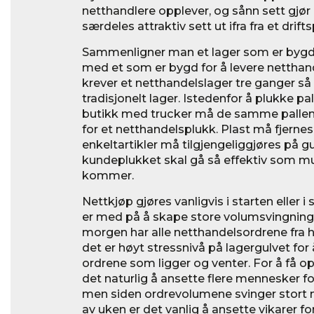
netthandlere opplever, og sånn sett gj
særdeles attraktiv sett ut ifra fra et drift
Sammenligner man et lager som er bygd 
med et som er bygd for å levere netthand
krever et netthandelslager tre ganger s
tradisjonelt lager. Istedenfor å plukke palle
butikk med trucker må de samme pallen
for et netthandelsplukk. Plast må fjerne
enkeltartikler må tilgjengeliggjøres på gu
kundeplukket skal gå så effektiv som mul
kommer.
Nettkjøp gjøres vanligvis i starten eller 
er med på å skape store volumsvingning
morgen har alle netthandelsordrene fra 
det er høyt stressnivå på lagergulvet for 
ordrene som ligger og venter. For å få o
det naturlig å ansette flere mennesker for
men siden ordrevolumene svinger stort 
av uken er det vanlig å ansette vikarer fo