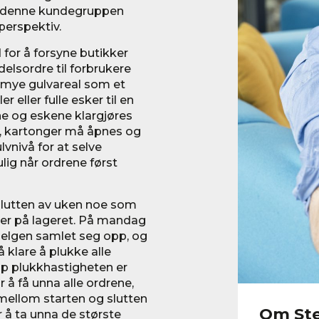
ør denne kundegruppen
sperspektiv.
for å forsyne butikker
elsordre til forbrukere
å mye gulvareal som et
r eller fulle esker til en
e og eskene klargjøres
s, kartonger må åpnes og
lvnivå for at selve
ig når ordrene først
i slutten av uken noe som
er på lageret. På mandag
helgen samlet seg opp, og
å klare å plukke alle
pp plukkhastigheten er
 å få unna alle ordrene,
mellom starten og slutten
Om Ste
r å ta unna de største