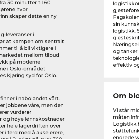
a 30 minutter til 60
logistikk
ktørene hvor
gjestefor
rinn skaper dette en ny
Fagskolen 
sin kunnsk
logistikk.
-leveranser i
gjesteskri
jør at kampen om sentralt
Næringsei
r til å bli viktigere i
og tanker 
markedet mellom tilbud
teknologi
trykk på moderne
effektiv o
sene i Oslo-området
s kjøring syd for Oslo.
Om bl
finner i nabolandet vårt.
ver jobbene våre, men den
Vi står m
tører vurderer
måten infr
r og høye lønnskostnader
Logistikk 
r hele lagerdriften over
støttefun
r i ferd med å akselerere,
endrede v