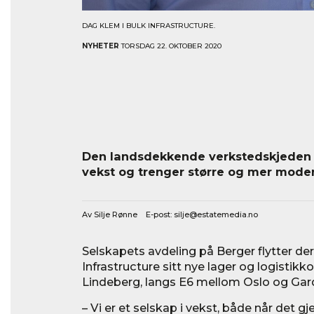
DAG KLEM I BULK INFRASTRUCTURE.
NYHETER
TORSDAG 22. OKTOBER 2020
Den landsdekkende verkstedskjeden B
vekst og trenger større og mer moder
Av Silje Rønne E-post:
silje@estatemedia.no
Selskapets avdeling på Berger flytter der
Infrastructure sitt nye lager og logistik
Lindeberg, langs E6 mellom Oslo og Ga
– Vi er et selskap i vekst, både når det g