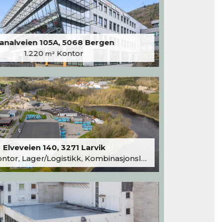
analveien 105A, 5068 Bergen
1.220
Kontor
m²
Elveveien 140, 3271 Larvik
tor, Lager/Logistikk, Kombinasjonslokaler