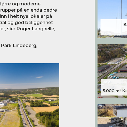
større og moderne
egrupper på en enda bedre
inn i helt nye lokaler på
ntral og god beliggenhet
K
der, sier Roger Langhelle,
k Park Lindeberg,
5.000
Kon
m²