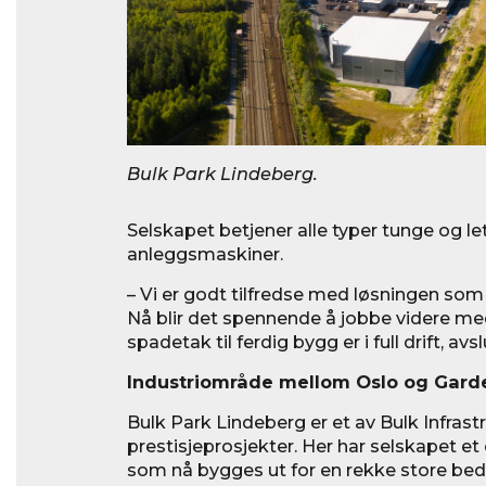
Bulk Park Lindeberg.
Selskapet betjener alle typer tunge og l
anleggsmaskiner.
– Vi er godt tilfredse med løsningen som B
Nå blir det spennende å jobbe videre med
spadetak til ferdig bygg er i full drift, avs
Industriområde mellom Oslo og Gar
Bulk Park Lindeberg er et av Bulk Infrast
prestisjeprosjekter. Her har selskapet e
som nå bygges ut for en rekke store bedr