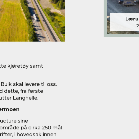
Lærum
ette kjøretøy samt
ulk skal levere til oss.
 dette, fra første
lutter Langhelle.
dermoen
ructure sine
t område på cirka 250 mål
ifter, i hovedsak innen