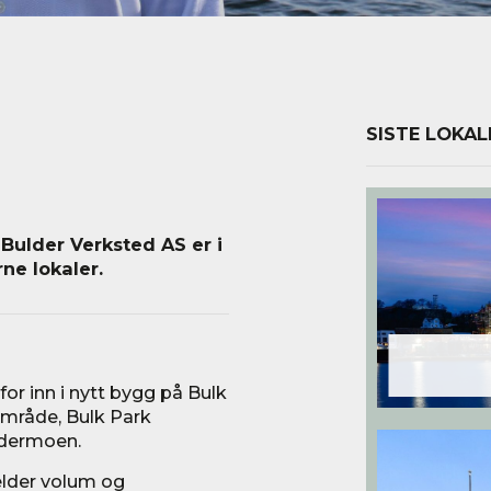
SISTE LOKAL
ulder Verksted AS er i
ne lokaler.
for inn i nytt bygg på Bulk
kområde, Bulk Park
rdermoen.
jelder volum og