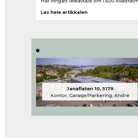
Har inngått leieavtale om 1.600 kvadratm
Les hele artikkelen
Janaflaten 10, 5179
Kontor, Garasje/Parkering, Andre