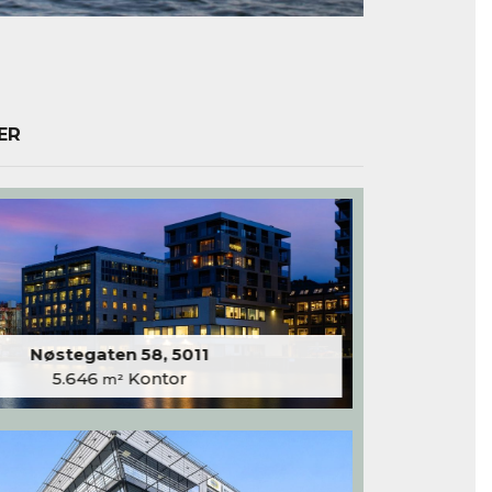
ER
Nøstegaten 58, 5011
5.646
Kontor
m²