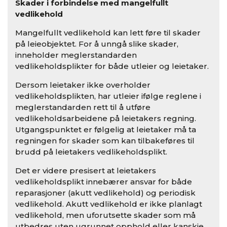
Skader i forbindelse med mangelfullt
vedlikehold
Mangelfullt vedlikehold kan lett føre til skader
på leieobjektet. For å unngå slike skader,
inneholder meglerstandarden
vedlikeholdsplikter for både utleier og leietaker.
Dersom leietaker ikke overholder
vedlikeholdsplikten, har utleier ifølge reglene i
meglerstandarden rett til å utføre
vedlikeholdsarbeidene på leietakers regning.
Utgangspunktet er følgelig at leietaker må ta
regningen for skader som kan tilbakeføres til
brudd på leietakers vedlikeholdsplikt.
Det er videre presisert at leietakers
vedlikeholdsplikt innebærer ansvar for både
reparasjoner (akutt vedlikehold) og periodisk
vedlikehold. Akutt vedlikehold er ikke planlagt
vedlikehold, men uforutsette skader som må
utbedres uten ugrunnet opphold eller kanskje