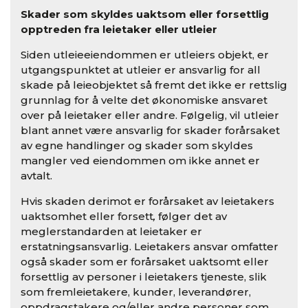
Skader som skyldes uaktsom eller forsettlig
opptreden fra leietaker eller utleier
Siden utleieeiendommen er utleiers objekt, er
utgangspunktet at utleier er ansvarlig for all
skade på leieobjektet så fremt det ikke er rettslig
grunnlag for å velte det økonomiske ansvaret
over på leietaker eller andre. Følgelig, vil utleier
blant annet være ansvarlig for skader forårsaket
av egne handlinger og skader som skyldes
mangler ved eiendommen om ikke annet er
avtalt.
Hvis skaden derimot er forårsaket av leietakers
uaktsomhet eller forsett
,
følger det av
meglerstandarden at leietaker er
erstatningsansvarlig. Leietakers ansvar omfatter
også skader som er forårsaket uaktsomt eller
forsettlig av personer i leietakers tjeneste, slik
som fremleietakere, kunder, leverandører,
oppdragstakere og/eller andre personer som