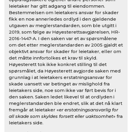
leietaker har gitt adgang til eiendommen.
Bestemmelsen om leietakers ansvar for skader
fikk en noe annerledes ordlyd i den gjeldende
utgaven av meglerstandarden, som ble utgitt i
2019, som følge av Høyesterettsavgjørelsen, HR-
2016-1447-A. I den saken var et av spørsmålene
om det etter meglerstandarden av 2005 gjaldt et
objektivt ansvar for skader for leietaker, eller om
det måtte innfortolkes et krav til skyld.
Høyesterett tok ikke konkret stilling til det
spørsmålet, da Høyesterett avgjorde saken med
grunnlag i at leietakers erstatningsansvar for
skade uansett var betinget av mislighold fra
leietakers side, noe som ikke var ført bevis for i
den saken. Saken ledet likevel til at ordlyden i
meglerstandarden ble endret, slik at det nå klart
fremgår at leietaker «
er erstatningsansvarlig for
all skade som skyldes forsett eller uaktsomhet
» fra
leietakers side.