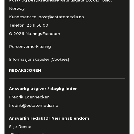
Post- og besøksadresse Rådhusgata 26, 0151 Oslo,
Norway
Kundeservice:
post@estatemedia.no
Telefon:
23 11 56 00
© 2026 NæringsEiendom
Personvernerklæring
Informasjonskapsler (Cookies)
REDAKSJONEN
Ansvarlig utgiver / daglig leder
Fredrik Loennecken
fredrik@estatemedia.no
Ansvarlig redaktør NæringsEiendom
Silje Rønne