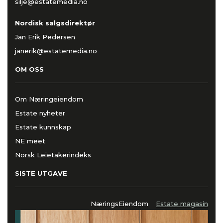
silje@estatemedia.no
Nordisk salgsdirektør
Jan Erik Pedersen
janerik@estatemedia.no
OM OSS
Om Næringeiendom
Estate nyheter
Estate kunnskap
NE meet
Norsk Leietakerindeks
SISTE UTGAVE
NæringsEiendom
Estate magasin