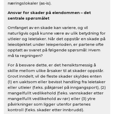
næringslokaler (as-is).
Ansvar for skader på eiendommen – det
sentrale spørsmålet
Omfanget av en skade kan variere, og vil
naturligvis også kunne være av ulik betydning for
utleier og leietaker. Når det oppstår en skade på
leieobjektet under leieperioden, er partene ofte
opptatt av svaret på følgende spørsmål: Hvem
må ta regningen?
For å besvare dette, er det hensiktsmessig å
skille mellom ulike årsaker til at skader oppstår.
Grovt inndelt, vil de fleste skader skyldes enten
(1) en uaktsom eller bevisst handling fra leietaker
eller utleier (f.eks. påkjørsel på inngangsport), (2)
mangelfullt vedlikehold (f.eks. vannskader etter
mangelfullt vedlikehold av rør) eller (3) ytre
påvirkninger som ligger utenfor partenes
kontroll (f.eks. skader etter innbrudd).