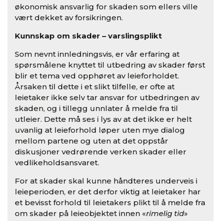
økonomisk ansvarlig for skaden som ellers ville
vært dekket av forsikringen.
Kunnskap om skader – varslingsplikt
Som nevnt innledningsvis, er vår erfaring at
spørsmålene knyttet til utbedring av skader først
blir et tema ved opphøret av leieforholdet.
Årsaken til dette i et slikt tilfelle, er ofte at
leietaker ikke selv tar ansvar for utbedringen av
skaden, og i tillegg unnlater å melde fra til
utleier. Dette må ses i lys av at det ikke er helt
uvanlig at leieforhold løper uten mye dialog
mellom partene og uten at det oppstår
diskusjoner vedrørende verken skader eller
vedlikeholdsansvaret.
For at skader skal kunne håndteres underveis i
leieperioden, er det derfor viktig at leietaker har
et bevisst forhold til leietakers plikt til å melde fra
om skader på leieobjektet innen «
rimelig tid
»