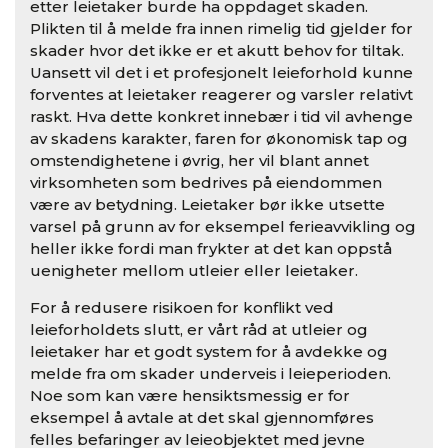
etter leietaker burde ha oppdaget skaden.
Plikten til å melde fra innen rimelig tid gjelder for
skader hvor det ikke er et akutt behov for tiltak.
Uansett vil det i et profesjonelt leieforhold kunne
forventes at leietaker reagerer og varsler relativt
raskt. Hva dette konkret innebær i tid vil avhenge
av skadens karakter, faren for økonomisk tap og
omstendighetene i øvrig, her vil blant annet
virksomheten som bedrives på eiendommen
være av betydning. Leietaker bør ikke utsette
varsel på grunn av for eksempel ferieavvikling og
heller ikke fordi man frykter at det kan oppstå
uenigheter mellom utleier eller leietaker.
For å redusere risikoen for konflikt ved
leieforholdets slutt, er vårt råd at utleier og
leietaker har et godt system for å avdekke og
melde fra om skader underveis i leieperioden.
Noe som kan være hensiktsmessig er for
eksempel å avtale at det skal gjennomføres
felles befaringer av leieobjektet med jevne