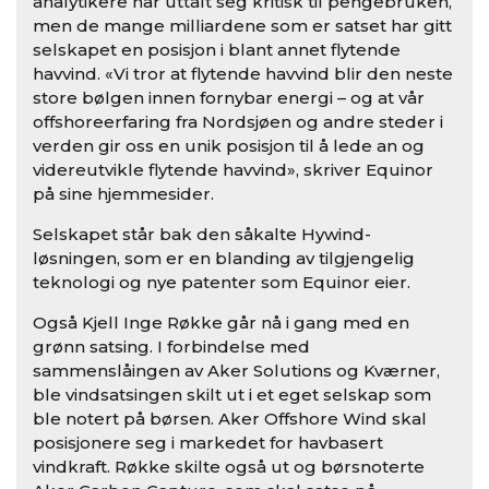
analytikere har uttalt seg kritisk til pengebruken,
men de mange milliardene som er satset har gitt
selskapet en posisjon i blant annet flytende
havvind. «Vi tror at flytende havvind blir den neste
store bølgen innen fornybar energi – og at vår
offshoreerfaring fra Nordsjøen og andre steder i
verden gir oss en unik posisjon til å lede an og
videreutvikle flytende havvind», skriver Equinor
på sine hjemmesider.
Selskapet står bak den såkalte Hywind-
løsningen, som er en blanding av tilgjengelig
teknologi og nye patenter som Equinor eier.
Også Kjell Inge Røkke går nå i gang med en
grønn satsing. I forbindelse med
sammenslåingen av Aker Solutions og Kværner,
ble vindsatsingen skilt ut i et eget selskap som
ble notert på børsen. Aker Offshore Wind skal
posisjonere seg i markedet for havbasert
vindkraft. Røkke skilte også ut og børsnoterte