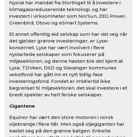
Nysnø har mandat fra Stortinget til å investere i
klimagassreduserende teknologi, og har
investert i virksomheter som NorSun, ZEG Power,
Greenbird, Otovo og eSmart Systems.
Et annet offentlig eid selskap som har vist veg når
det gjelder grønne investeringer, er Lyse-
konsernet. Lyse har vært involvert i flere
nystartede selskaper som fokuserer på
miljøsektoren, og denne høsten ble det kjent at
Lyse, TDVeen, DSD og Stavanger kommunes
vekstfond har gått inn et nytt tidlig-fase
investeringsfond. Fondet er imidlertid ikke
begrenset til miljøsektoren, det skal investere i et
bredt spekter av helt ferske selskaper.
Gigantene
Equinor har vært den store motoren i norsk
oljebransje i flere tiår. Men også oljegiganten har
kastet seg på den grønne bølgen. Enkelte