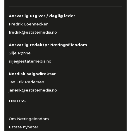
Ansvarlig utgiver / daglig leder
Fredrik Loennecken
fredrik@estatemedia.no
Ansvarlig redaktør NæringsEiendom
Silje Rønne
silje@estatemedia.no
Nordisk salgsdirektør
Jan Erik Pedersen
janerik@estatemedia.no
OM OSS
Om Næringeiendom
Estate nyheter