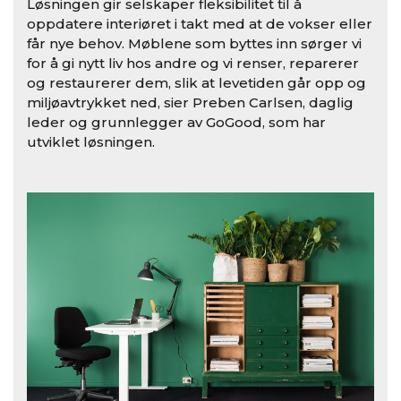
L
ø
sningen gir selskaper fleksibilitet til å
oppdatere interi
ø
ret i takt med at de vokser eller
f
å
r nye behov. M
ø
blene som byttes inn s
ø
rger vi
for å gi nytt liv hos andre og vi renser, reparerer
og restaurerer dem, slik at levetiden g
å
r opp og
milj
ø
avtrykket ned, sier Preben Carlsen, daglig
leder og grunnlegger av GoGood, som har
utviklet l
ø
sningen.