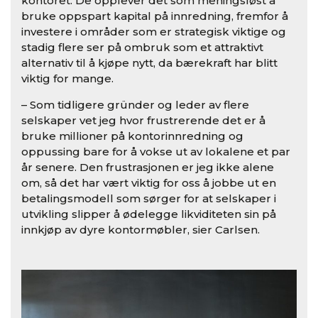
kontoret. De opplever det som meningsl
ø
st å
bruke oppspart kapital på innredning, fremfor å
investere i omr
å
der som er strategisk viktige og
stadig flere ser på ombruk som et attraktivt
alternativ til å kj
ø
pe nytt, da b
æ
rekraft har blitt
viktig for mange.
– Som tidligere gründer og leder av flere
selskaper vet jeg hvor frustrerende det er å
bruke millioner på kontorinnredning og
oppussing bare for å vokse ut av lokalene et par
å
r senere. Den frustrasjonen er jeg ikke alene
om, så
det har væ
rt viktig for oss å jobbe ut en
betalingsmodell som s
ø
rger for at selskaper i
utvikling slipper å ødelegge likviditeten sin på
innkj
ø
p av dyre kontorm
ø
bler, sier Carlsen.