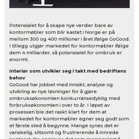
Potensialet for å skape nye verdier bare av
kontorm
ø
bler som blir kastet i Norge er på
mellom 300 og 400 millioner i
å
ret ifølge GoGood.
I tillegg utgj
ø
r markedet for kontormøbler ifølge
dem 4 milliarder, så potensialet for ombruk er
enormt.
Interi
ø
r som utvikler seg i takt med bedriftens
behov
GoGood
har jobbet med innsikt, analyse og
utvikling av nye l
ø
sninger for å gj
ø
re
ombruks
ø
konomien konkurransedyktig med
forbruks
ø
konomien i over to
å
r. I l
ø
pet av
prosessen ble det raskt klart for dem at
markedet for kontorm
ø
bler egner seg godt som
et f
ørste sted
å begynne. Mange synes det er
vanskelig, slitsomt og frustrerende å innrede