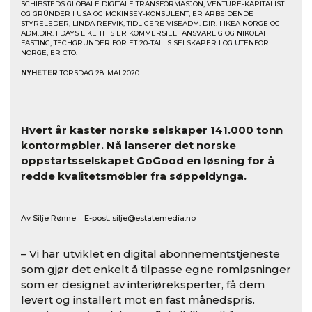
SCHIBSTEDS GLOBALE DIGITALE TRANSFORMASJON, VENTURE-KAPITALIST
OG GRÜNDER I USA OG MCKINSEY-KONSULENT, ER ARBEIDENDE
STYRELEDER, LINDA REFVIK, TIDLIGERE VISEADM. DIR. I IKEA NORGE OG
ADM.DIR. I DAYS LIKE THIS ER KOMMERSIELT ANSVARLIG OG NIKOLAI
FASTING, TECHGRÜNDER FOR ET 20-TALLS SELSKAPER I OG UTENFOR
NORGE, ER CTO.
NYHETER
TORSDAG 28. MAI 2020
Hvert år kaster norske selskaper 141.000 tonn
kontormøbler. Nå lanserer det norske
oppstartsselskapet GoGood en løsning for å
redde kvalitetsmøbler fra søppeldynga.
Av Silje Rønne E-post:
silje@estatemedia.no
– Vi har utviklet en digital abonnementstjeneste
som gj
ø
r det enkelt å tilpasse egne roml
ø
sninger
som er designet av interi
ø
reksperter, få dem
levert og installert mot en fast m
å
nedspris.