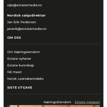
silje@estatemedia.no
Nordisk salgsdirektør
Jan Erik Pedersen
janerik@estatemedia.no
OM OSS
Om Næringeiendom
Estate nyheter
Estate kunnskap
NE meet
Norsk Leietakerindeks
SISTE UTGAVE
NæringsEiendom
Estate magasin