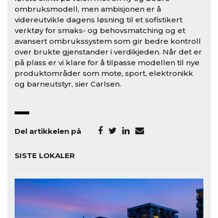
ombruksmodell, men ambisjonen er å
videreutvikle dagens l
ø
sning til et sofistikert
verkt
ø
y for smaks- og behovsmatching og et
avansert ombrukssystem som gir bedre kontroll
over brukte gjenstander i verdikjeden. N
å
r det er
på plass er vi klare for å tilpasse modellen til nye
produktomr
å
der som mote, sport, elektronikk
og barneutstyr, sier Carlsen.
Del artikkelen på
SISTE LOKALER