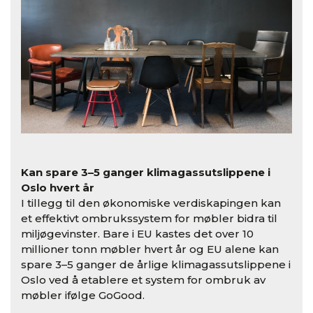
Kan spare 3–5 ganger klimagassutslippene i
Oslo hvert
å
r
I tillegg til den
ø
konomiske verdiskapingen kan
et effektivt ombrukssystem for m
ø
bler bidra til
milj
ø
gevinster. Bare i EU kastes det over 10
millioner tonn m
øbler hvert å
r og EU alene kan
spare 3–5 ganger de
å
rlige klimagassutslippene i
Oslo ved å etablere et system for ombruk av
m
ø
bler ifølge GoGood.